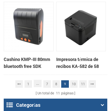
térmica de recibos de 58
portátil portátil bluetooth
mm y 2 pulgadas con
de 4 pulgadas
RS232 / USB / TTL
Cashino KMP-III 80mm
Impresora térmica de
bluetooth free SDK
recibos KA-582 de 58
handheld mini
mm Impresora en la
impresora de recibos
nube de escritorio
...
1
7
8
10
11
9
portátil
Un total de
11
páginas
Categorías