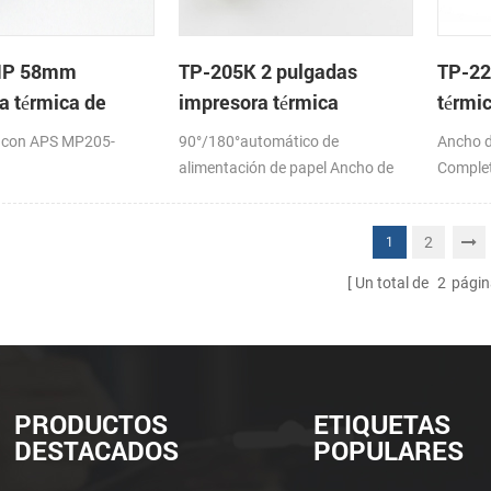
MP 58mm
TP-205K 2 pulgadas
TP-22
a térmica de
impresora térmica
térmi
mecanismo de
corta
 con APS MP205-
90°/180°automático de
Ancho d
alimentación de papel Ancho de
Complet
papel:57,5±0,5 mm
2
1
Un total de
2
págin
PRODUCTOS
ETIQUETAS
DESTACADOS
POPULARES