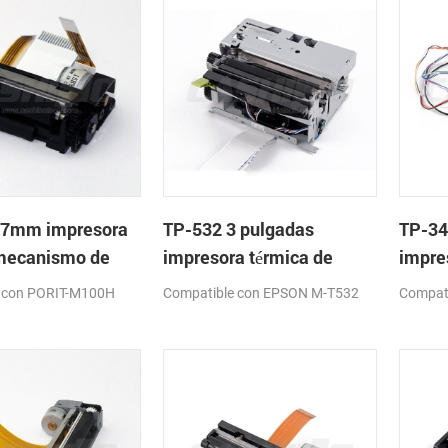
37mm impresora
TP-532 3 pulgadas
TP-34
 mecanismo de
impresora térmica de
impre
cabeza con cortador
cabez
 con PORIT-M100H
Compatible con EPSON M-T532
Compati
automático
autom