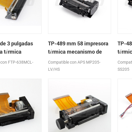
de 3 pulgadas
TP-489 mm 58 impresora
TP-48
a térmica
térmica mecanismo de
térmi
mo de
 con FTP-638MCL-
Compatible con APS MP205-
Compati
LV/HS
SS205