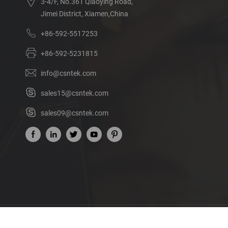
3-4/F, No.361 Qiaoying Road,
Jimei District, Xiamen,China
+86-592-5517253
+86-592-5231815
info@csntek.com
sales15@csntek.com
sales09@csntek.com
Acerca de nosotros