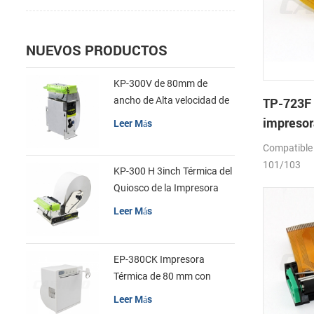
NUEVOS PRODUCTOS
KP-300V de 80mm de
ancho de Alta velocidad de
TP-723F 
la Impresora Térmica del
impresor
Leer Más
Quiosco
mecanis
Compatible
101/103
KP-300 H 3inch Térmica del
Quiosco de la Impresora
Módulo de
Leer Más
EP-380CK Impresora
Térmica de 80 mm con
Bloqueo de la Tapa
Leer Más