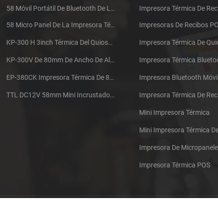
58 Móvil Portátil De Bluetooth De La Impresora Térmica De PTP-II
Impresora Térmica De Rec
58 Micro Panel De La Impresora Térmica De Recibos CSN-A1
Impresoras De Recibos P
KP-300 H 3inch Térmica Del Quiosco De La Impresora Módulo De
Impresora Térmica De Qu
KP-300V De 80mm De Ancho De Alta Velocidad De La Impresora Térmica Del Quiosco
Impresora Térmica Blueto
EP-380CK Impresora Térmica De 80 Mm Con Bloqueo De La Tapa
Impresora Bluetooth Móvi
TTL DC12V 58mm Mini Incrustado Taxi De La Impresora Térmica De Recibos
Mini Impresora Térmica
Mini Impresora Térmica 
Impresora De Micropanel
Impresora Térmica POS
Póngase en contacto con nosotros
Sitemap
XML
Blog