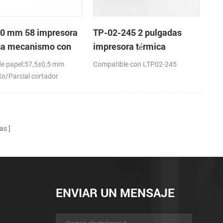
0 mm 58 impresora
TP-02-245 2 pulgadas
ca mecanismo con
impresora térmica
dor automático
mecanismo de
e papel:57,5±0,5 mm
Compatible con LTP02-245
o/Parcial cortador
as
ENVIAR UN MENSAJE