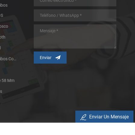
ibos
OS
iosco
oth
l
Impresora Térmica De Recibos Con Micropanel.
De 58 Mm
es
Enviar Un Mensaje
Política De Privacidad