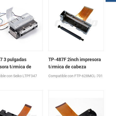
7 3 pulgadas
TP-487F 2inch impresora
sora térmica de
térmica de cabeza
a con cortador
ble con Seiko LTPF347
Compatible con FTP-628MCL-701
ático