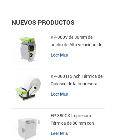
NUEVOS PRODUCTOS
KP-300V de 80mm de
ancho de Alta velocidad de
la Impresora Térmica del
Leer Más
Quiosco
KP-300 H 3inch Térmica del
Quiosco de la Impresora
Módulo de
Leer Más
EP-380CK Impresora
Térmica de 80 mm con
Bloqueo de la Tapa
Leer Más