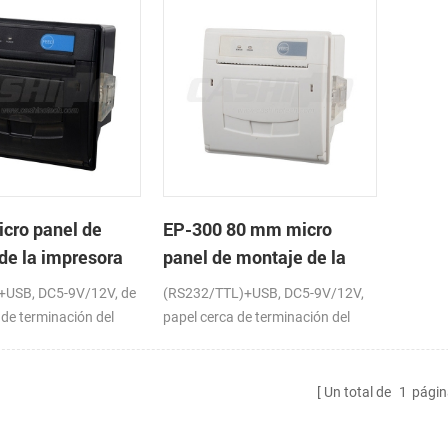
cro panel de
EP-300 80 mm micro
de la impresora
panel de montaje de la
de recibos con
impresora térmica de
USB, DC5-9V/12V, de
(RS232/TTL)+USB, DC5-9V/12V,
SB DC5-9V
recibos
 de terminación del
papel cerca de terminación del
ional)
sensor (opcional)
Un total de
1
págin