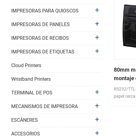
IMPRESORAS PARA QUIOSCOS
IMPRESORAS DE PANELES
IMPRESORAS DE RECIBOS
IMPRESORAS DE ETIQUETAS
Cloud Printers
80mm mi
montaje 
Wristband Printers
térmica 
RS232/TTL+
TERMINAL DE POS
RS232+U
papel cerca
sensor (opc
MECANISMOS DE IMPRESORA
ESCÁNERES
ACCESORIOS