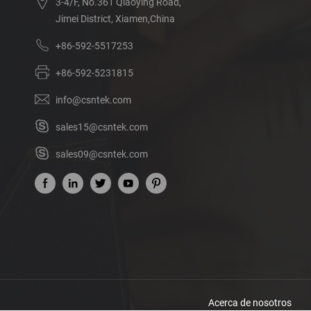
3-4/F, No.361 Qiaoying Road,
Jimei District, Xiamen,China
+86-592-5517253
+86-592-5231815
info@csntek.com
sales15@csntek.com
sales09@csntek.com
Acerca de nosotros