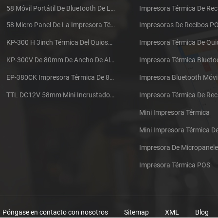
58 Móvil Portátil De Bluetooth De La Impresora Térmica De PTP-II
Impresora Térmica De Rec
58 Micro Panel De La Impresora Térmica De Recibos CSN-A1
Impresoras De Recibos P
KP-300 H 3inch Térmica Del Quiosco De La Impresora Módulo De
Impresora Térmica De Qu
KP-300V De 80mm De Ancho De Alta Velocidad De La Impresora Térmica Del Quiosco
Impresora Térmica Blueto
EP-380CK Impresora Térmica De 80 Mm Con Bloqueo De La Tapa
Impresora Bluetooth Móvi
TTL DC12V 58mm Mini Incrustado Taxi De La Impresora Térmica De Recibos
Mini Impresora Térmica
Mini Impresora Térmica 
Impresora De Micropanel
Impresora Térmica POS
Póngase en contacto con nosotros
Sitemap
XML
Blog