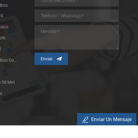
ibos
OS
iosco
oth
l
Impresora Térmica De Recibos Con Micropanel.
De 58 Mm
es
Enviar Un Mensaje
Política De Privacidad