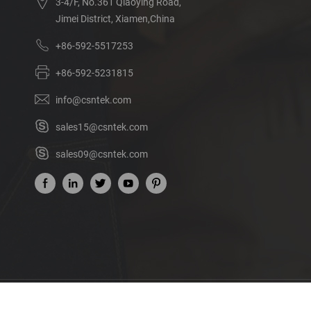
3-4/F, No.361 Qiaoying Road,
Jimei District, Xiamen,China
+86-592-5517253
+86-592-5231815
info@csntek.com
sales15@csntek.com
sales09@csntek.com
Acerca de nosotros