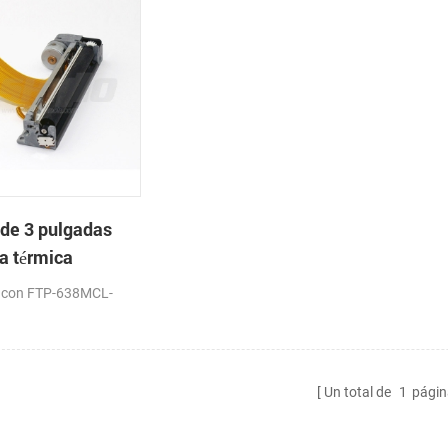
de 3 pulgadas
a térmica
mo de
 con FTP-638MCL-
Un total de
1
págin