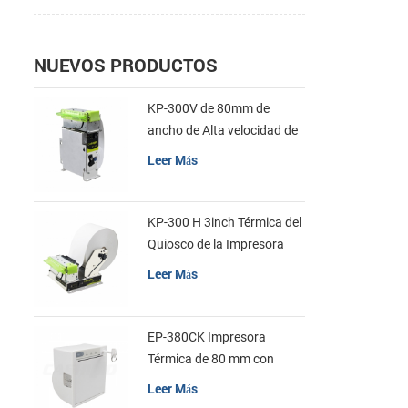
NUEVOS PRODUCTOS
KP-300V de 80mm de
ancho de Alta velocidad de
la Impresora Térmica del
Leer Más
Quiosco
KP-300 H 3inch Térmica del
Quiosco de la Impresora
Módulo de
Leer Más
EP-380CK Impresora
Térmica de 80 mm con
Bloqueo de la Tapa
Leer Más