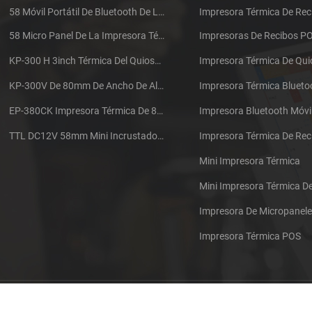
58 Móvil Portátil De Bluetooth De La Impresora Térmica De PTP-II
Impresora Térmica De Rec
58 Micro Panel De La Impresora Térmica De Recibos CSN-A1
Impresoras De Recibos P
KP-300 H 3inch Térmica Del Quiosco De La Impresora Módulo De
Impresora Térmica De Qu
KP-300V De 80mm De Ancho De Alta Velocidad De La Impresora Térmica Del Quiosco
Impresora Térmica Blueto
EP-380CK Impresora Térmica De 80 Mm Con Bloqueo De La Tapa
Impresora Bluetooth Móvi
TTL DC12V 58mm Mini Incrustado Taxi De La Impresora Térmica De Recibos
Mini Impresora Térmica
Mini Impresora Térmica 
Impresora De Micropanel
Impresora Térmica POS
Póngase en contacto con nosotros
Sitemap
XML
Blog