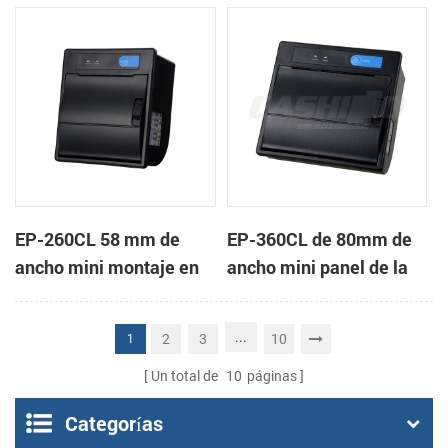
de la impresora térmica
impresora térmica de
de recibos
recibos
EP-260CL 58 mm de
EP-360CL de 80mm de
ancho mini montaje en
ancho mini panel de la
panel de la impresora
impresora térmica con
térmica con auto-
auto-cortador
...
2
3
10
1
cortador
Un total de
10
páginas
Categorías