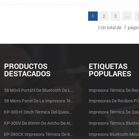
...
2
3
1
Un total de
7
págin
PRODUCTOS
ETIQUETAS
DESTACADOS
POPULARES
58 Móvil Portátil De Bluetooth De La Impresora Térmica De PTP-II
Impresora Térmica De Rec
58 Micro Panel De La Impresora Térmica De Recibos CSN-A1
Impresoras De Recibos P
KP-300 H 3inch Térmica Del Quiosco De La Impresora Módulo De
Impresora Térmica De Qu
KP-300V De 80mm De Ancho De Alta Velocidad De La Impresora Térmica Del Quiosco
Impresora Térmica Blueto
EP-380CK Impresora Térmica De 80 Mm Con Bloqueo De La Tapa
Impresora Bluetooth Móvi