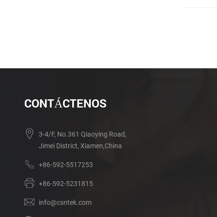
CONTÁCTENOS
3-4/F, No.361 Qiaoying Road,
Jimei District, Xiamen,China
+86-592-5517253
+86-592-5231815
info@csntek.com