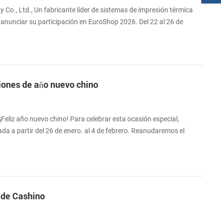
Co., Ltd., Un fabricante líder de sistemas de impresión térmica
unciar su participación en EuroShop 2026. Del 22 al 26 de
rse a nosotros en Messe Düsseldorf para explorar el futuro del
norista. Colaborando para el futuro de la innovación en el comercio
6, que reúne a lo...
iones de año nuevo chino
 ¡Feliz año nuevo chino! Para celebrar esta ocasión especial,
ada a partir del 26 de enero. al 4 de febrero. Reanudaremos el
racias por su comprensión y apoyo. ¡Les deseamos a usted y a su
legre de la serpiente!
 de Cashino