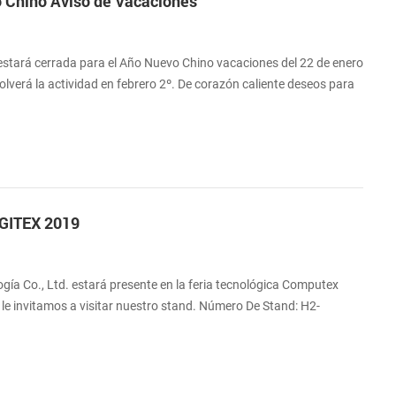
Chino Aviso de Vacaciones
stará cerrada para el Año Nuevo Chino vacaciones del 22 de enero
olverá la actividad en febrero 2º. De corazón caliente deseos para
 todas tus cosas favoritas !
a GITEX 2019
ía Co., Ltd. estará presente en la feria tecnológica Computex
 le invitamos a visitar nuestro stand. Número De Stand: H2-
9 Dirección: DuBai world trade centreoff Sheikh Zayed Road, PO