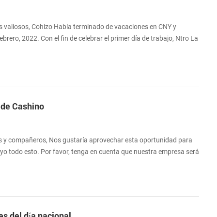
ios valiosos, Cohizo Había terminado de vacaciones en CNY y
ebrero, 2022. Con el fin de celebrar el primer día de trabajo, Ntro La
a la empleados.La moral es buena suerte. Gracias por su amable
o esto, mientras que.
 de Cashino
es y compañeros, Nos gustaría aprovechar esta oportunidad para
o todo esto. Por favor, tenga en cuenta que nuestra empresa será
enero al 7 de febrero", Festival de Primavera del Festival
arán las órdenes, pero no se procesará hasta el 8 de febrero, el
 Festival de P...
s del día nacional