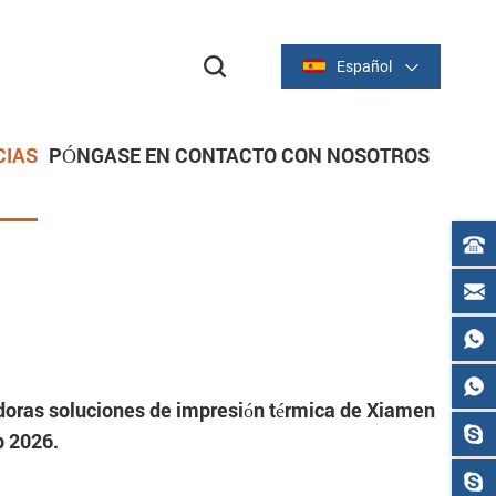
Español
CIAS
PÓNGASE EN CONTACTO CON NOSOTROS
dor
dor
IMPRESORAS DE RECIBOS
Serie térmica de 2 pulgadas/58 mm
Serie térmica de 3 pulgadas/80 mm
doras soluciones de impresión térmica de Xiamen
p 2026.