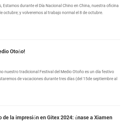
s, Estamos durante el Día Nacional Chino en China, nuestra oficina
 de octubre; y volveremos al trabajo normal el 8 de octubre.
r a tiempo, te responderé tan pronto como vea el mensaje. Deseo
a obtener información sobre nuestros productos, puede dejarnos
mos lo antes ...
edio Otoño!
 nuestro tradicional Festival del Medio Otoño es un día festivo
estaremos de vacaciones durante tres días (del 15de septiembre al
remos el trabajo el 18 de septiembre. Si desea consultar nuestros
os un mensaje y nos comunicaremos con usted lo antes posible.
 ¡Feliz F...
o de la impresión en Gitex 2024: únase a Xiamen