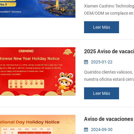
Xiamen Cashino Technology 
OEM/ODM se complace en an
febrero, le invitamos a uni
Leer Más
hardware para el sector mi
minorista. En EuroShop 202
2025 Aviso de vacac
2025-01-22
Queridos clientes valiosos,
nuestra oficina estará cerr
trabajo el 5 de febrero. G
Leer Más
familia un año próspero y a
Aviso de vacaciones
2024-09-30