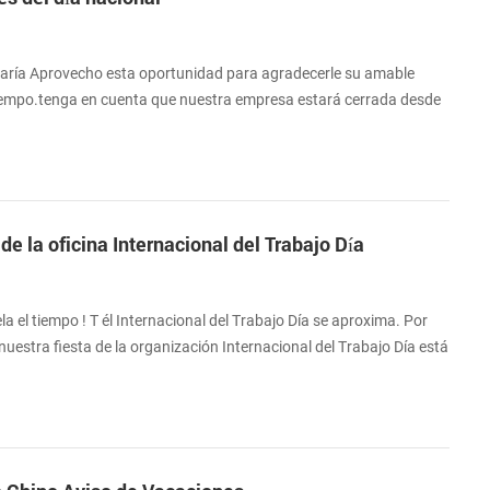
haría Aprovecho esta oportunidad para agradecerle su amable
iempo.tenga en cuenta que nuestra empresa estará cerrada desde
tubre, en conmemoración del día nacional y Mediados de otoño
 será aceptado pero no será procesado hasta 7 de octubre Disculpe
Si hay cualquier cos...
e la oficina Internacional del Trabajo Día
 el tiempo ! T él Internacional del Trabajo Día se aproxima. Por
uestra fiesta de la organización Internacional del Trabajo Día está
de Mayo al 5 de Mayo en e va a regresar a la actividad el 6 de
s, si usted necesita comprar impresora térmica o tiene algo
sta, por fa...