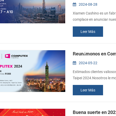
2024-08-28
Xiamen Cashino es un fabr
complace en anunciar nuest
Como fabricante popular en
Leer Más
nuestros valiosos clientes 
extraordinario evento. Gitex
Reunámonos en Comp
2024-05-22
Estimados clientes valioso
Taipei 2024.Nosotros le m
Le invitamos sinceramente 
Leer Más
Nangang, Pabellón 2. Fecha
Buena suerte en 202