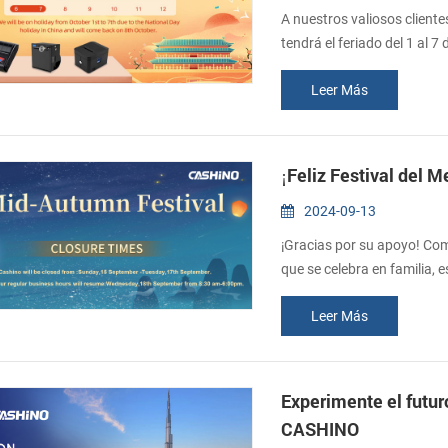
A nuestros valiosos cliente
tendrá el feriado del 1 al 7
Lamento no poder responde
Leer Más
que todo vaya bien Si dese
un mensaje y le respondere
¡Feliz Festival del M
2024-09-13
¡Gracias por su apoyo! Como
que se celebra en familia, 
17 de septiembre). Reanuda
Leer Más
productos, por favor déjen
Gracias por su comprensión.
Experimente el futur
CASHINO