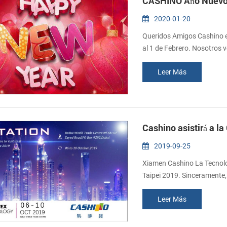
CASHINO Año Nuevo 
2020-01-20
Queridos Amigos Cashino e
al 1 de Febrero. Nosotros v
un feliz año nuevo lleno de
Leer Más
Cashino asistirá a l
2019-09-25
Xiamen Cashino La Tecnolog
Taipei 2019. Sinceramente,
44Fecha: Oct. 06 - 10, 201
Leer Más
Box 9292, Dubai