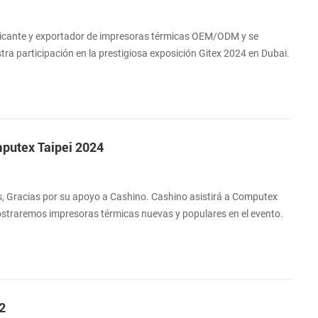
icante y exportador de impresoras térmicas OEM/ODM y se
ra participación en la prestigiosa exposición Gitex 2024 en Dubai.
 la industria de la impresión, invitamos cordialmente a todos
y profesionales de la industria a unirse a nosotros en este
, una de las exposicion...
utex Taipei 2024
s, Gracias por su apoyo a Cashino. Cashino asistirá a Computex
ostraremos impresoras térmicas nuevas y populares en el evento.
a visitar nuestro stand. Agregar: Centro de Exposiciones
: 4 al 7 de junio de 2024 Stand: NO.R1008.
2