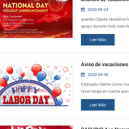
2020-09-24
querido Cliente, Nosotros 
apoyo durante todo este t
el 1 de octubre al 6 de oc
Leer Más
Festival. cualquier pedido
las molestias ocasionadas. 
Aviso de vacaciones d
2020-04-30
Estimado Cliente Cómo vuela
favor tenga en cuenta que n
programado como sigue : 1 
Leer Más
Mayo Durante las vacacione
urgente para obtener respue