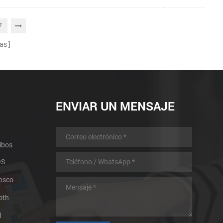
7
as
ENVIAR UN MENSAJE
ibos
OS
iosco
oth
l