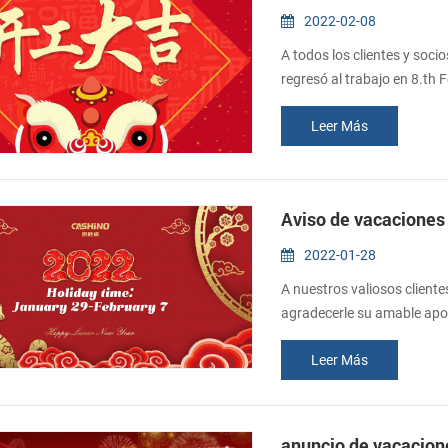
2022-02-08
A todos los clientes y soc
regresó al trabajo en 8.th F
compañía da sobres rojos 
Leer Más
apoyo y la cooperación tod
Aviso de vacaciones
2022-01-28
A nuestros valiosos client
agradecerle su amable apoy
unas vacaciones "Del 29 de 
Leer Más
Tradicional Chino. Se acept
primer día hábil después del
anuncio de vacacione