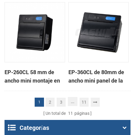
de la impresora térmica
impresora térmica de
de recibos
recibos
EP-260CL 58 mm de
EP-360CL de 80mm de
ancho mini montaje en
ancho mini panel de la
panel de la impresora
impresora térmica con
térmica con auto-
auto-cortador
...
2
3
11
1
cortador
Un total de
11
páginas
Categorías