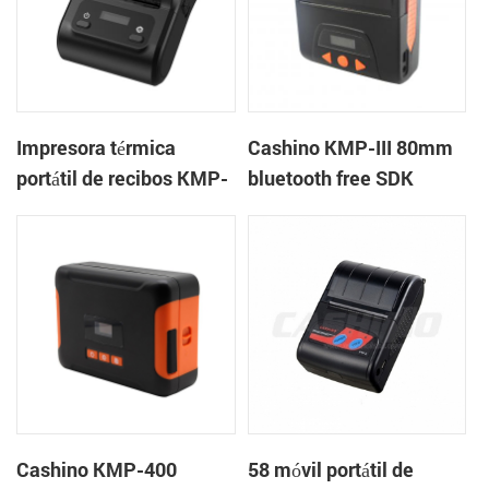
Impresora térmica
Cashino KMP-III 80mm
portátil de recibos KMP-
bluetooth free SDK
200 de 58 mm con
handheld mini
Bluetooth y Android
impresora de recibos
portátil
Cashino KMP-400
58 móvil portátil de