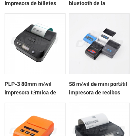
Impresora de billetes
bluetooth de la
portátil portátil bluetooth
impresora térmica de
de 4 pulgadas
PTP-II
PLP-3 80mm móvil
58 móvil de mini portátil
impresora térmica de
impresora de recibos
etiquetas
térmica para el
móvil/portátil/tablet