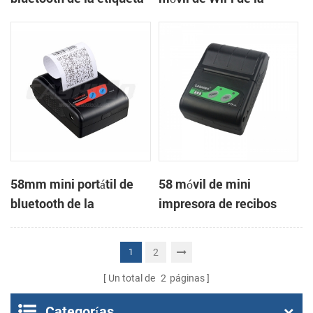
de la impresora
impresora térmica
58mm mini portátil de
58 móvil de mini
bluetooth de la
impresora de recibos
impresora térmica de
térmica PTP-II
recibos para móviles
2
1
Un total de
2
páginas
Categorías