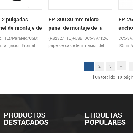
 2 pulgadas
EP-300 80 mm micro
EP-26
nel de montaje de
panel de montaje de la
ancho
sora térmica de
impresora térmica de
panel
2,TTL)/Paralelo/USB;
(RS232/TTL)+USB, DC5-9V/12V,
DC5-9V
recibos
térmi
 la fijación Frontal
papel cerca de terminación del
90mm/s
sensor (opcional)
...
2
3
1
1
Un total de
10
pági
PRODUCTOS
ETIQUETAS
DESTACADOS
POPULARES