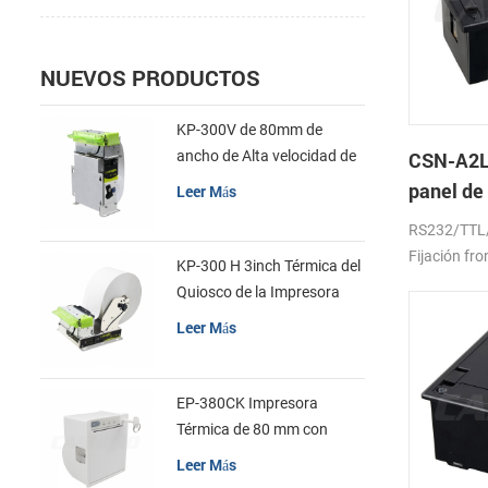
NUEVOS PRODUCTOS
KP-300V de 80mm de
ancho de Alta velocidad de
CSN-A2L
la Impresora Térmica del
panel de
Leer Más
Quiosco
térmica 
RS232/TTL
Fijación fro
KP-300 H 3inch Térmica del
Quiosco de la Impresora
Módulo de
Leer Más
EP-380CK Impresora
Térmica de 80 mm con
Bloqueo de la Tapa
Leer Más