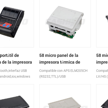
portátil de
58 micro panel de la
58 mic
h de la impresora
impresora térmica de
impre
de PTP-II
recibos CSN-A1
recib
ooth,interfaz USB
Compatible con APS ELM205CH
Compat
android,ios,windows
(RS232,TTL)/USB
LV/HS 