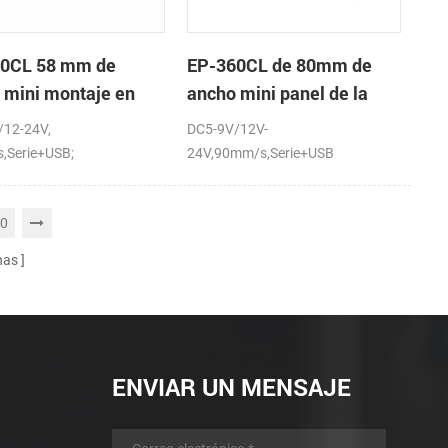
0CL 58 mm de
EP-360CL de 80mm de
 mini montaje en
ancho mini panel de la
 de la impresora
impresora térmica con
/12-24V,
DC5-9V/12V-
ca con auto-cortador
auto-cortador
,Serie+USB;
24V,90mm/s,Serie+USB
0
nas
ENVIAR UN MENSAJE