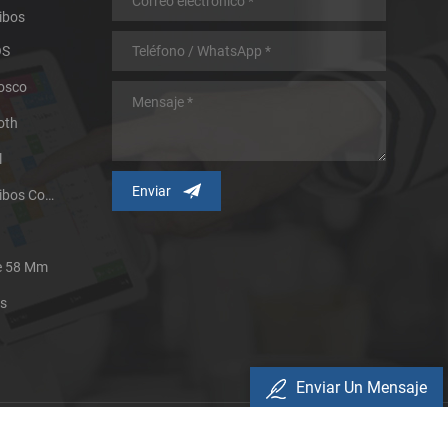
ibos
OS
iosco
oth
l
Impresora Térmica De Recibos Con Micropanel.
De 58 Mm
es
Enviar Un Mensaje
Política De Privacidad