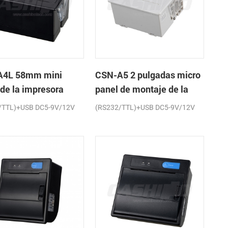
A4L 58mm mini
CSN-A5 2 pulgadas micro
 de la impresora
panel de montaje de la
a de recibos
impresora térmica de
/TTL)+USB DC5-9V/12V
(RS232/TTL)+USB DC5-9V/12V
recibos