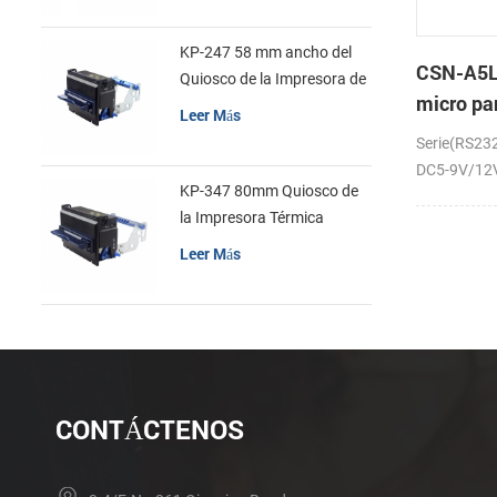
KP-247 58 mm ancho del
CSN-A5L
Quiosco de la Impresora de
micro pa
recibos
Leer Más
la impre
Serie(RS23
recibos
DC5-9V/12V;
KP-347 80mm Quiosco de
la Impresora Térmica
Leer Más
CONTÁCTENOS