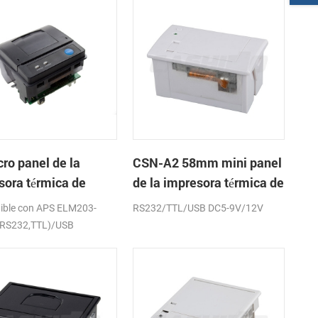
ro panel de la
CSN-A2 58mm mini panel
sora térmica de
de la impresora térmica de
os CSN-A1K
recibos
ible con APS ELM203-
RS232/TTL/USB DC5-9V/12V
(RS232,TTL)/USB