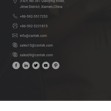
3-4/F, No.361 Qiaoying Road,
Jimei District, Xiamen,China
+86-592-5517253
+86-592-5231815
info@csntek.com
sales15@csntek.com
sales09@csntek.com
Acerca de nosotros