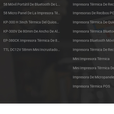
58 Móvil Portátil De Bluetooth De La Impresora Térmica De PTP-II
Impresora Térmica De Rec
58 Micro Panel De La Impresora Térmica De Recibos CSN-A1
Impresoras De Recibos P
KP-300 H 3inch Térmica Del Quiosco De La Impresora Módulo De
Impresora Térmica De Qu
KP-300V De 80mm De Ancho De Alta Velocidad De La Impresora Térmica Del Quiosco
Impresora Térmica Blueto
EP-380CK Impresora Térmica De 80 Mm Con Bloqueo De La Tapa
Impresora Bluetooth Móvi
TTL DC12V 58mm Mini Incrustado Taxi De La Impresora Térmica De Recibos
Mini Impresora Térmica
Mini Impresora Térmica 
Impresora De Micropanel
Impresora Térmica POS
Póngase en contacto con nosotros
Sitemap
XML
Blog