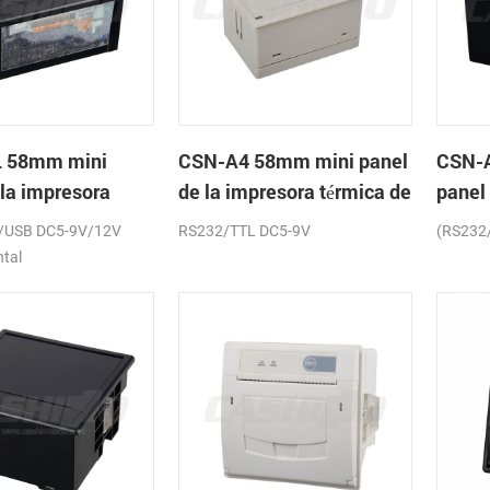
 58mm mini
CSN-A4 58mm mini panel
CSN-
 la impresora
de la impresora térmica de
panel
de recibos
recibos
térmic
/USB DC5-9V/12V
RS232/TTL DC5-9V
(RS232
ntal