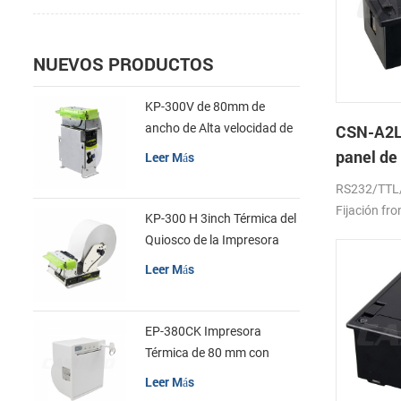
NUEVOS PRODUCTOS
KP-300V de 80mm de
ancho de Alta velocidad de
CSN-A2L
la Impresora Térmica del
panel de
Leer Más
Quiosco
térmica 
RS232/TTL
Fijación fro
KP-300 H 3inch Térmica del
Quiosco de la Impresora
Módulo de
Leer Más
EP-380CK Impresora
Térmica de 80 mm con
Bloqueo de la Tapa
Leer Más