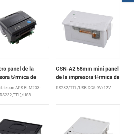
ro panel de la
CSN-A2 58mm mini panel
sora térmica de
de la impresora térmica de
os CSN-A1K
recibos
ible con APS ELM203-
RS232/TTL/USB DC5-9V/12V
(RS232,TTL)/USB