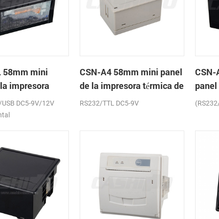
 58mm mini
CSN-A4 58mm mini panel
CSN-
 la impresora
de la impresora térmica de
panel
de recibos
recibos
térmic
/USB DC5-9V/12V
RS232/TTL DC5-9V
(RS232
ntal