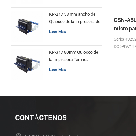
KP-247 58 mm ancho del
CSN-A5L
Quiosco de la Impresora de
micro pa
recibos
Leer Más
la impre
Serie(RS23
recibos
DC5-9V/12V;
KP-347 80mm Quiosco de
la Impresora Térmica
Leer Más
CONTÁCTENOS