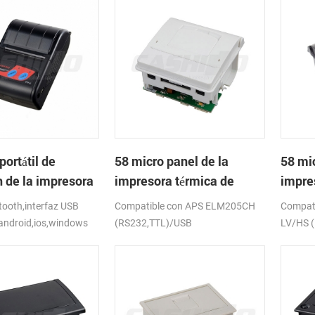
portátil de
58 micro panel de la
58 mic
h de la impresora
impresora térmica de
impre
de PTP-II
recibos CSN-A1
recib
ooth,interfaz USB
Compatible con APS ELM205CH
Compat
android,ios,windows
(RS232,TTL)/USB
LV/HS 