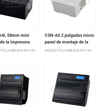
A4L 58mm mini
CSN-A5 2 pulgadas micro
 de la impresora
panel de montaje de la
a de recibos
impresora térmica de
/TTL)+USB DC5-9V/12V
(RS232/TTL)+USB DC5-9V/12V
recibos