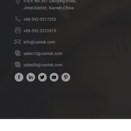
3-4/F, No.361 Qiaoying Road,
Jimei District, Xiamen,China
+86-592-5517253
+86-592-5231815
info@csntek.com
sales15@csntek.com
sales09@csntek.com
Acerca de nosotros