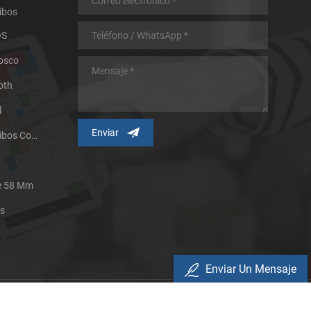
ibos
OS
iosco
oth
l
Impresora Térmica De Recibos Con Micropanel.
De 58 Mm
es
Enviar Un Mensaje
Política De Privacidad