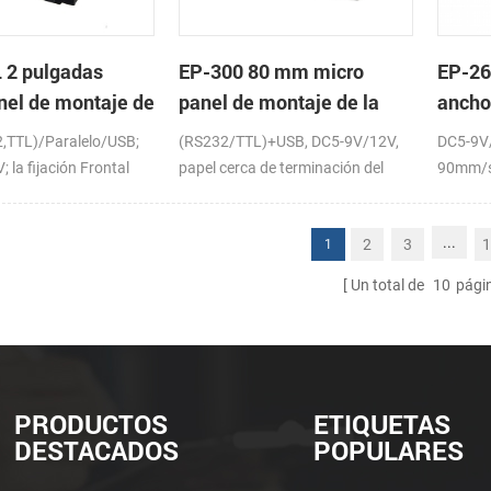
 2 pulgadas
EP-300 80 mm micro
EP-26
nel de montaje de
panel de montaje de la
ancho
sora térmica de
impresora térmica de
panel
2,TTL)/Paralelo/USB;
(RS232/TTL)+USB, DC5-9V/12V,
DC5-9V
recibos
térmi
 la fijación Frontal
papel cerca de terminación del
90mm/s
sensor (opcional)
...
2
3
1
1
Un total de
10
pági
PRODUCTOS
ETIQUETAS
DESTACADOS
POPULARES