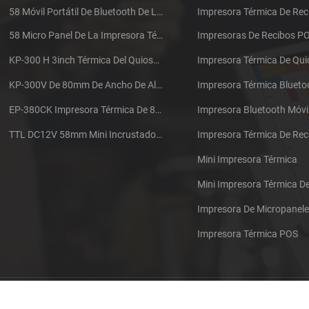
58 Móvil Portátil De Bluetooth De La Impresora Térmica De PTP-II
Impresora Térmica De Rec
58 Micro Panel De La Impresora Térmica De Recibos CSN-A1
Impresoras De Recibos P
KP-300 H 3inch Térmica Del Quiosco De La Impresora Módulo De
Impresora Térmica De Qu
KP-300V De 80mm De Ancho De Alta Velocidad De La Impresora Térmica Del Quiosco
Impresora Térmica Blueto
EP-380CK Impresora Térmica De 80 Mm Con Bloqueo De La Tapa
Impresora Bluetooth Móvi
TTL DC12V 58mm Mini Incrustado Taxi De La Impresora Térmica De Recibos
Mini Impresora Térmica
Mini Impresora Térmica 
Impresora De Micropanel
Impresora Térmica POS
Póngase en contacto con nosotros
Sitemap
XML
Blog