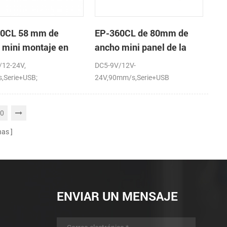
0CL 58 mm de
EP-360CL de 80mm de
 mini montaje en
ancho mini panel de la
 de la impresora
impresora térmica con
/12-24V,
DC5-9V/12V-
ca con auto-cortador
auto-cortador
,Serie+USB;
24V,90mm/s,Serie+USB
0
nas
ENVIAR UN MENSAJE