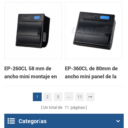
de la impresora térmica
impresora térmica de
de recibos
recibos
EP-260CL 58 mm de
EP-360CL de 80mm de
ancho mini montaje en
ancho mini panel de la
panel de la impresora
impresora térmica con
térmica con auto-
auto-cortador
...
2
3
11
1
cortador
Un total de
11
páginas
Categorías