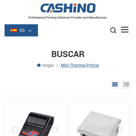
ES
BUSCAR
Hogar
Mini-Thermal-Printer
Grid Vie
Li