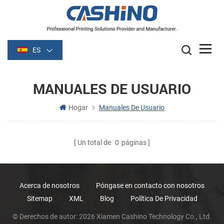
ES
MANUALES DE USUARIO
Hogar
Manuales De Usuario
Un total de
0
páginas
Acerca de nosotros
Póngase en contacto con nosotros
Sitemap
XML
Blog
Política De Privacidad
© Derechos de autor: 2026 Xiamen Cashino Technology Co., Ltd.