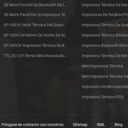
58 Móvil Portátil De Bluetooth De La Impresora Térmica De PTP-II
Impresora Térmica De Rec
58 Micro Panel De La Impresora Térmica De Recibos CSN-A1
Impresoras De Recibos P
KP-300 H 3inch Térmica Del Quiosco De La Impresora Módulo De
Impresora Térmica De Qu
KP-300V De 80mm De Ancho De Alta Velocidad De La Impresora Térmica Del Quiosco
Impresora Térmica Blueto
EP-380CK Impresora Térmica De 80 Mm Con Bloqueo De La Tapa
Impresora Bluetooth Móvi
TTL DC12V 58mm Mini Incrustado Taxi De La Impresora Térmica De Recibos
Mini Impresora Térmica
Mini Impresora Térmica 
Impresora De Micropanel
Impresora Térmica POS
Póngase en contacto con nosotros
Sitemap
XML
Blog