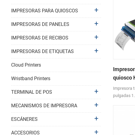
IMPRESORAS PARA QUIOSCOS
IMPRESORAS DE PANELES
IMPRESORAS DE RECIBOS
IMPRESORAS DE ETIQUETAS
Cloud Printers
Impresor
quiosco 
Wristband Printers
pulgadas
Impresora t
TERMINAL DE POS
automáti
pulgadas 1.
integrad
velocidad y 
MECANISMOS DE IMPRESORA
de apues
Alimentació
Función, mé
ESCÁNERES
papel conve
Compatible 
ACCESORIOS