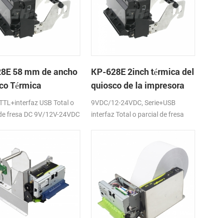
8E 58 mm de ancho
KP-628E 2inch térmica del
co Térmica
quiosco de la impresora
soras de tickets Con
de recibos
TL+interfaz USB Total o
9VDC/12-24VDC, Serie+USB
cortador
 de fresa DC 9V/12V-24VDC
interfaz Total o parcial de fresa