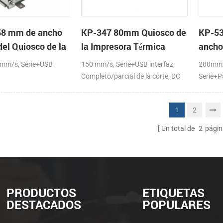
58 mm de ancho
KP-347 80mm Quiosco de
KP-53
del Quiosco de la
la Impresora Térmica
ancho
a de recibos con
la imp
mm/s, Serie+USB
150 mm/s, Serie+USB interfaz.
200mm/
 automático
quios
Completo/parcial de la corte, DC
Serie+P
24V
2
1
Un total de
2
págin
PRODUCTOS
ETIQUETAS
DESTACADOS
POPULARES