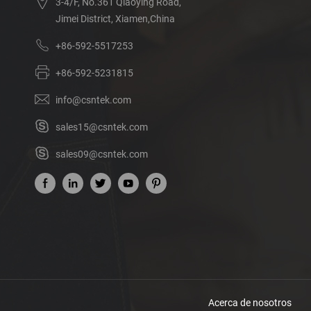
3-4/F, No.361 Qiaoying Road,
Jimei District, Xiamen,China
+86-592-5517253
+86-592-5231815
info@csntek.com
sales15@csntek.com
sales09@csntek.com
Acerca de nosotros