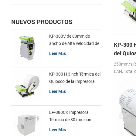
papel grues
térmico par
marca negra
NUEVOS PRODUCTOS
etiquetas. 
exquisito, fá
KP-300V de 80mm de
mantener. 6
ancho de Alta velocidad de
KP-300 H
de metal, b
la Impresora Térmica del
del Quios
Leer Más
y rápida dis
Quiosco
Impresor
250mm/s,R
LAN, Total o
KP-300 H 3inch Térmica del
DC24V
Quiosco de la Impresora
Módulo de
Leer Más
EP-380CK Impresora
Térmica de 80 mm con
Bloqueo de la Tapa
Leer Más