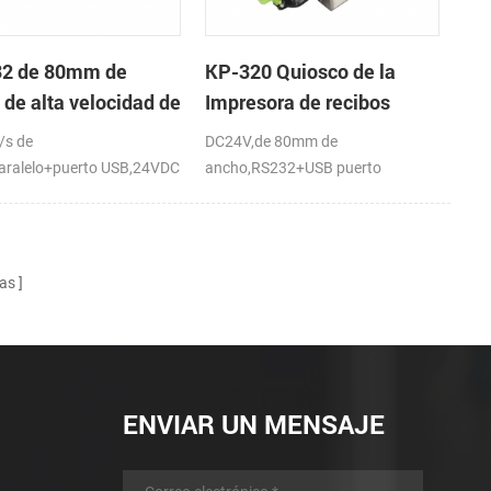
2 de 80mm de
KP-320 Quiosco de la
 de alta velocidad de
Impresora de recibos
resora térmica del
Térmica, con Cortador
s de
DC24V,de 80mm de
co
Automático
aralelo+puerto USB,24VDC
ancho,RS232+USB puerto
,150mm/s
as
ENVIAR UN MENSAJE