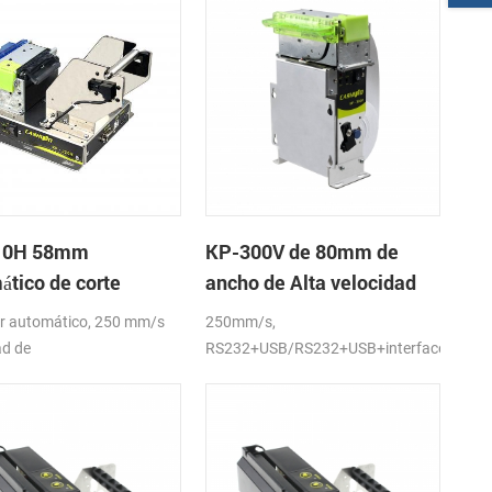
10H 58mm
KP-300V de 80mm de
ático de corte
ancho de Alta velocidad
co de la impresora
de la Impresora Térmica
r automático, 250 mm/s
250mm/s,
ca
del Quiosco
ad de
RS232+USB/RS232+USB+interfaces
ón,RS232,USB,interfaces
LAN,DC24V
C24V