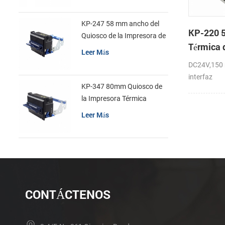
KP-247 58 mm ancho del
KP-220 
Quiosco de la Impresora de
Térmica 
recibos
Leer Más
Impresor
DC24V,150 
cortador
interfaz
KP-347 80mm Quiosco de
la Impresora Térmica
Leer Más
CONTÁCTENOS