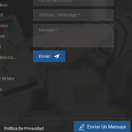
ibos
OS
iosco
oth
l
Impresora Térmica De Recibos Con Micropanel.
De 58 Mm
es
Enviar Un Mensaje
Política De Privacidad