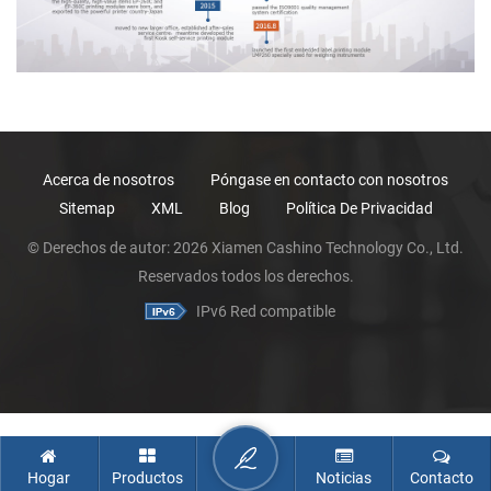
Acerca de nosotros
Póngase en contacto con nosotros
Sitemap
XML
Blog
Política De Privacidad
© Derechos de autor: 2026 Xiamen Cashino Technology Co., Ltd.
Reservados todos los derechos.
IPv6 Red compatible
Hogar
Productos
Noticias
Contacto