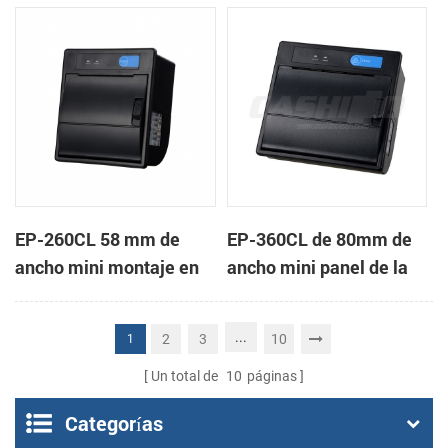
de la impresora térmica
impresora térmica de
de recibos
recibos
EP-260CL 58 mm de
EP-360CL de 80mm de
ancho mini montaje en
ancho mini panel de la
panel de la impresora
impresora térmica con
térmica con auto-
auto-cortador
...
2
3
10
1
cortador
Un total de
10
páginas
Categorías