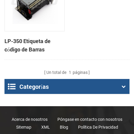
LP-350 Etiqueta de
código de Barras
Impresora Mecanismo
de
Un total de
1
páginas
Categorías
Acerca de nosotros
Póngase en contacto con nosotros
Sitemap
XML
Blog
Política De Privacidad