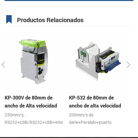
Productos Relacionados
KP-300V de 80mm de
KP-532 de 80mm de
K
ancho de Alta velocidad
ancho de alta velocidad
e
de la Impresora Térmica
de la impresora térmica
m
250mm/s,
200mm/s de
KP
del Quiosco
del quiosco
re
RS232+USB/RS232+USB+interfaces
Serie+Paralelo+puerto
80
LAN,DC24V
USB,24VDC
pr
pe