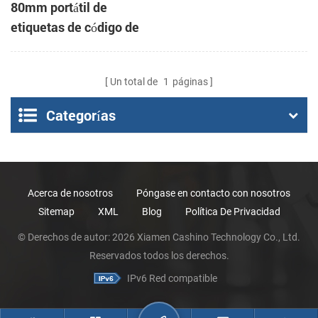
80mm portátil de
etiquetas de código de
barras impresora
térmica
Un total de
1
páginas
Categorías
Acerca de nosotros
Póngase en contacto con nosotros
Sitemap
XML
Blog
Política De Privacidad
© Derechos de autor: 2026 Xiamen Cashino Technology Co., Ltd.
Reservados todos los derechos.
IPv6 Red compatible