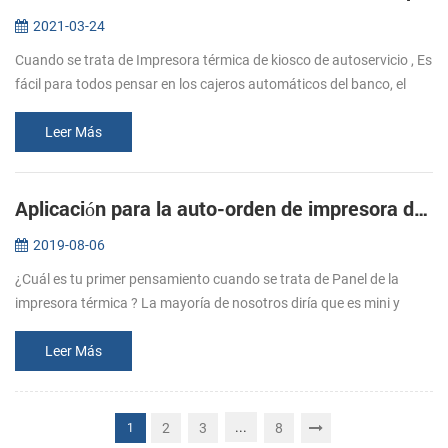
2021-03-24
Cuando se trata de Impresora térmica de kiosco de autoservicio , Es
fácil para todos pensar en los cajeros automáticos del banco, el
quiosco de ordenamiento automático, la máquina expendedora, el
quio...
Leer Más
Aplicación para la auto-orden de impresora de quiosco - EP-380C
2019-08-06
¿Cuál es tu primer pensamiento cuando se trata de Panel de la
impresora térmica ? La mayoría de nosotros diría que es mini y
fácilmente incorporado a la taxímetro o algunos instrumentos
médicos como l...
Leer Más
...
2
3
8
1