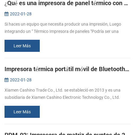
¿Qué es una impresora de panel térmico con cortador automático?
2022-01-28
Si haces un equipo que necesita producir una impresión, Luego
integrando un " Térmico Impresora de paneles "Podría ser una
manera rápida y fácil de hacerlo！ ¿Qué son las impresoras de
paneles? Las imp...
Leer Más
Impresora térmica portátil móvil de Bluetooth móvil de 4 pulgadas Cashino
2022-01-28
Xiamen Cashino Trade Co., Ltd. se estableció en 2013 y es una
subsidiaria de Xiamen Cashino Electronic Technology Co., Ltd.
como proveedores de soluciones de impresión profesional y
altamente especial...
Leer Más
PDM-02: Impresora de matriz de puntos de 2 '' inalámbrica!