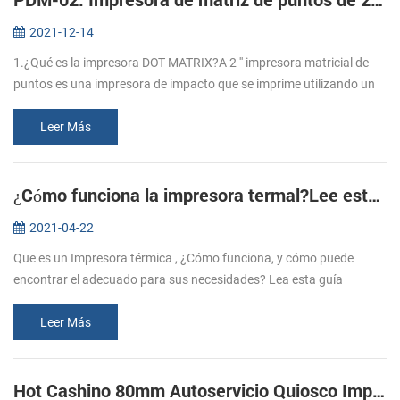
2021-12-14
1.¿Qué es la impresora DOT MATRIX?A 2 '' impresora matricial de
puntos es una impresora de impacto que se imprime utilizando un
número fijo de alfileres o cables.2. ¿Cuáles son las ventajas de la
impr...
Leer Más
¿Cómo funciona la impresora termal?Lee esta guía para aprenderlo.
2021-04-22
Que es un Impresora térmica , ¿Cómo funciona, y cómo puede
encontrar el adecuado para sus necesidades? Lea esta guía
conmigo. 1. ¿Sabes qué es el papel térmico? El papel térmico se
refiere al recubrim...
Leer Más
Hot Cashino 80mm Autoservicio Quiosco Impresora térmica KP-347 Seleccione para usted.