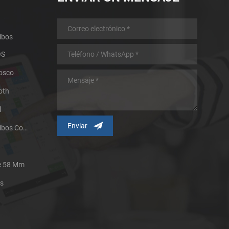
ibos
OS
iosco
oth
l
Impresora Térmica De Recibos Con Micropanel.
De 58 Mm
es