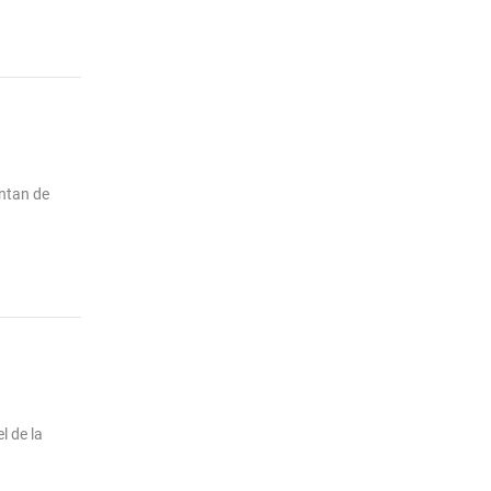
entan de
l de la