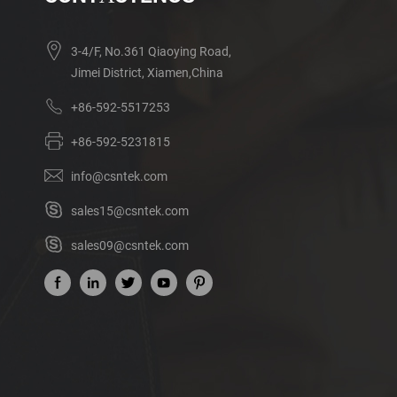
3-4/F, No.361 Qiaoying Road,
Jimei District, Xiamen,China
+86-592-5517253
+86-592-5231815
info@csntek.com
sales15@csntek.com
sales09@csntek.com