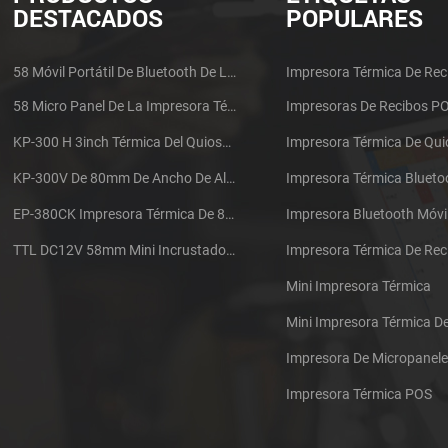
DESTACADOS
POPULARES
58 Móvil Portátil De Bluetooth De La Impresora Térmica De PTP-II
Impresora Térmica De Rec
58 Micro Panel De La Impresora Térmica De Recibos CSN-A1
Impresoras De Recibos P
KP-300 H 3inch Térmica Del Quiosco De La Impresora Módulo De
Impresora Térmica De Qu
KP-300V De 80mm De Ancho De Alta Velocidad De La Impresora Térmica Del Quiosco
Impresora Térmica Blueto
EP-380CK Impresora Térmica De 80 Mm Con Bloqueo De La Tapa
Impresora Bluetooth Móvi
TTL DC12V 58mm Mini Incrustado Taxi De La Impresora Térmica De Recibos
Mini Impresora Térmica
Mini Impresora Térmica 
Impresora De Micropanel
Impresora Térmica POS