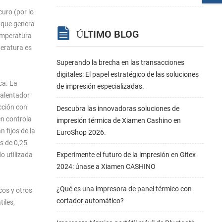
curo (por lo
a que genera
ÚLTIMO BLOG
temperatura
peratura es
Superando la brecha en las transacciones
digitales: El papel estratégico de las soluciones
ca. La
de impresión especializadas.
Calentador
cción con
Descubra las innovadoras soluciones de
én controla
impresión térmica de Xiamen Cashino en
 fijos de la
EuroShop 2026.
s de 0,25
o utilizada
Experimente el futuro de la impresión en Gitex
2024: únase a Xiamen CASHINO
¿Qué es una impresora de panel térmico con
cos y otros
cortador automático?
iles,