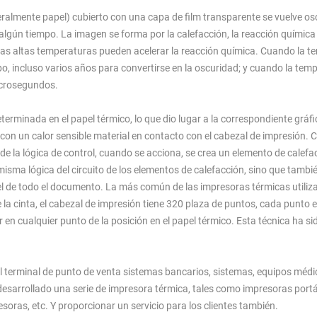
neralmente papel) cubierto con una capa de film transparente se vuelve os
e algún tiempo. La imagen se forma por la calefacción, la reacción químic
. Las altas temperaturas pueden acelerar la reacción química. Cuando la 
empo, incluso varios años para convertirse en la oscuridad; y cuando la tem
icrosegundos.
erminada en el papel térmico, lo que dio lugar a la correspondiente gráfi
con un calor sensible material en contacto con el cabezal de impresión. 
e la lógica de control, cuando se acciona, se crea un elemento de calefa
misma lógica del circuito de los elementos de calefacción, sino que tambi
 el de todo el documento. La más común de las impresoras térmicas utilizan
la cinta, el cabezal de impresión tiene 320 plaza de puntos, cada punto e
 cualquier punto de la posición en el papel térmico. Esta técnica ha sid
l terminal de punto de venta sistemas bancarios, sistemas, equipos médi
arrollado una serie de impresora térmica, tales como impresoras portát
esoras, etc. Y proporcionar un servicio para los clientes también.