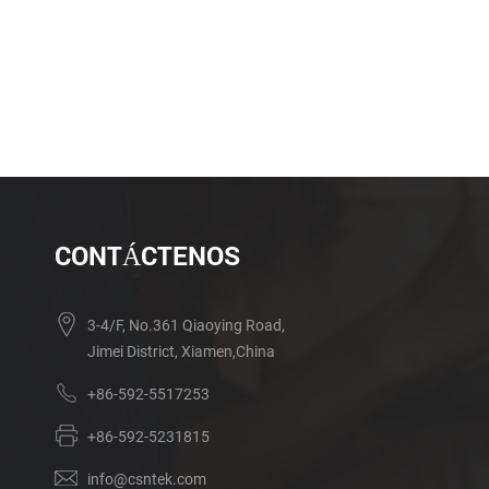
CONTÁCTENOS
3-4/F, No.361 Qiaoying Road,
Jimei District, Xiamen,China
+86-592-5517253
+86-592-5231815
info@csntek.com