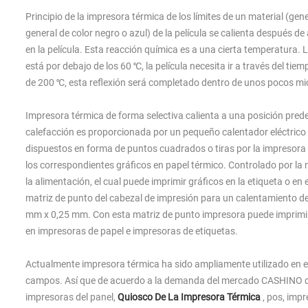
Principio de la impresora térmica de los límites de un material (ge
general de color negro o azul) de la película se calienta después d
en la película. Esta reacción química es a una cierta temperatura
está por debajo de los 60 ℃, la película necesita ir a través del ti
de 200 ℃, esta reflexión será completado dentro de unos pocos m
Impresora térmica de forma selectiva calienta a una posición predet
calefacción es proporcionada por un pequeño calentador eléctrico 
dispuestos en forma de puntos cuadrados o tiras por la impresora d
los correspondientes gráficos en papel térmico. Controlado por la 
la alimentación, el cual puede imprimir gráficos en la etiqueta o en
matriz de punto del cabezal de impresión para un calentamiento de 
mm x 0,25 mm. Con esta matriz de punto impresora puede imprimir en
en impresoras de papel e impresoras de etiquetas.
Actualmente impresora térmica ha sido ampliamente utilizado en e
campos. Así que de acuerdo a la demanda del mercado CASHINO des
impresoras del panel,
Quiosco De La Impresora Térmica
, pos, impr