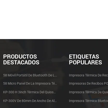
PRODUCTOS
ETIQUETAS
DESTACADOS
POPULARES
58 Móvil Portátil De Bluetooth De La Impresora Térmica De PTP-II
Impresora Térmica De Rec
58 Micro Panel De La Impresora Térmica De Recibos CSN-A1
Impresoras De Recibos P
KP-300 H 3inch Térmica Del Quiosco De La Impresora Módulo De
Impresora Térmica De Qu
KP-300V De 80mm De Ancho De Alta Velocidad De La Impresora Térmica Del Quiosco
Impresora Térmica Blueto