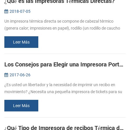
¿Qué es las Impresoras Térmicas Directas?
2018-07-05
Un impresora térmica directa se compone de cabezal térmico
(genera calor; impresiones en papel), rodillo (un rodillo de caucho
que se alimentan de papel), el resorte (se aplica presión en el
cabezal t...
Leer Más
Los Consejos para Elegir una Impresora Portátil de recibos
2017-06-26
¿Es usted un libertador y la necesidad de imprimir un recibo en
movimiento? ¿Necesita una pequeña impresora de tickets para su
negocio y el de la tienda? Impresoras portátiles de recibos son
ideales p...
Leer Más
¿Qué Tipo de Impresora de recibos Térmica debo Comprar?