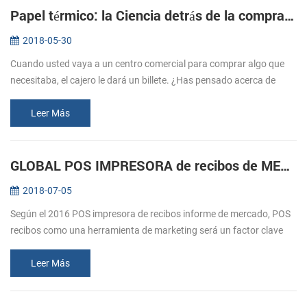
Papel térmico: la Ciencia detrás de la compra de entradas
2018-05-30
Cuando usted vaya a un centro comercial para comprar algo que
necesitaba, el cajero le dará un billete. ¿Has pensado acerca de
cómo estos billetes imprimir? Normalmente nos referimos a la
impresión, e...
Leer Más
GLOBAL POS IMPRESORA de recibos de MERCADO durante previsión 2016-2020
2018-07-05
Según el 2016 POS impresora de recibos informe de mercado, POS
recibos como una herramienta de marketing será un factor clave
para el crecimiento del mercado. El comercio minorista y la
hostelería sec...
Leer Más