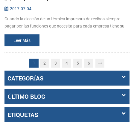
2017-07-04
Cuando la elección de un térmica impresora de recibos siempre
pagar por las funciones que necesita para cada empresa tiene su
medida . Así que antes de comprar, dejar claro que lo que los
requisitos s...
Leer Más
2
3
4
5
6
1
CATEGORÍAS
ÚLTIMO BLOG
ETIQUETAS