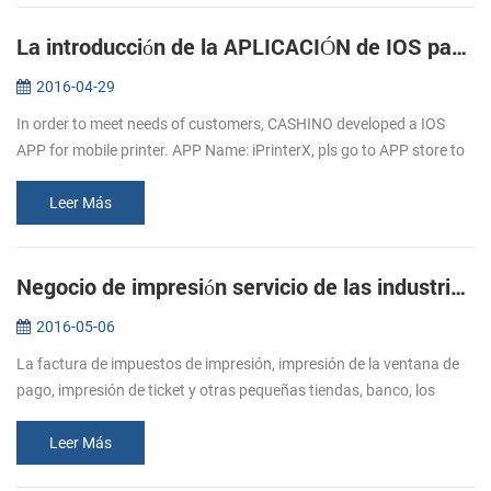
La introducción de la APLICACIÓN de IOS para móviles, impresoras
2016-04-29
In order to meet needs of customers, CASHINO developed a IOS
APP for mobile printer. APP Name: iPrinterX, pls go to APP store to
download. APP Operations Guide: 1.Download APP from APP
store. 2.Click ...
Leer Más
Negocio de impresión servicio de las industrias de mayor Alcista de la demanda de impresora de recibos
2016-05-06
La factura de impuestos de impresión, impresión de la ventana de
pago, impresión de ticket y otras pequeñas tiendas, banco, los
impuestos, el cuidado de la salud a la alimentación, logística y otras
i...
Leer Más