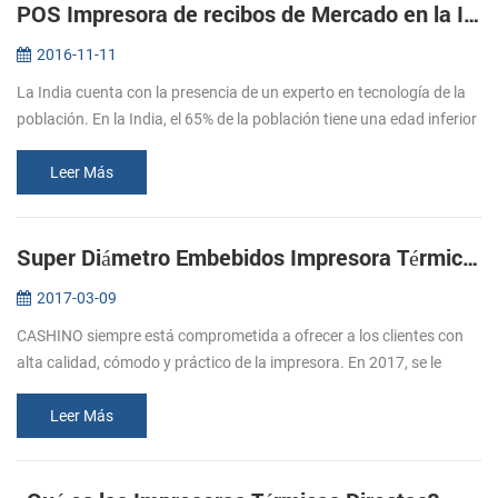
POS Impresora de recibos de Mercado en la India
2016-11-11
La India cuenta con la presencia de un experto en tecnología de la
población. En la India, el 65% de la población tiene una edad inferior
a los 35 años, y el 47% está por debajo de los 20 años de edad...
Leer Más
Super Diámetro Embebidos Impresora Térmica De Apoyo De La Caja De Efectivo
2017-03-09
CASHINO siempre está comprometida a ofrecer a los clientes con
alta calidad, cómodo y práctico de la impresora. En 2017, se le
siguió el lanzamiento de varias impresoras, por favor, preste
atención a ...
Leer Más