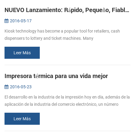
NUEVO Lanzamiento: Rápido, Pequeño, Fiable Impresoras de Kiosco KP-220
2016-05-17
Kiosk technology has become a popular tool for retailers, cash
dispensers to lottery and ticket machines. Many
telecommunications providers and other organizations that hope to
make their customers’ e...
Leer Más
Impresora térmica para una vida mejor
2016-05-23
El desarrollo en la industria de la impresión hoy en día, además de la
aplicación de la industria del comercio electrónico, un número
creciente de papel de la impresora se trasladó en restaurantes, su...
Leer Más