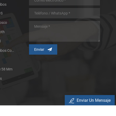
ibos
OS
iosco
oth
l
Impresora Térmica De Recibos Con Micropanel.
De 58 Mm
es
Enviar Un Mensaje
Política De Privacidad