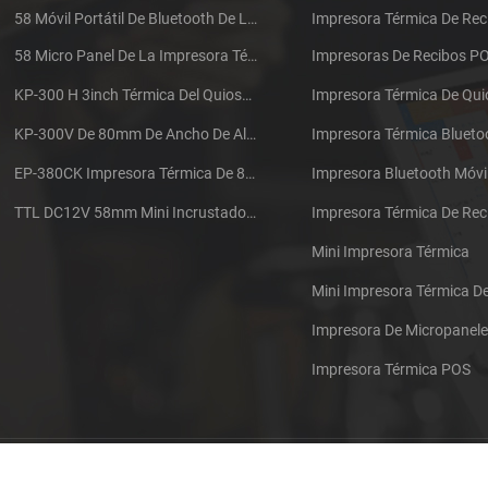
58 Móvil Portátil De Bluetooth De La Impresora Térmica De PTP-II
Impresora Térmica De Rec
58 Micro Panel De La Impresora Térmica De Recibos CSN-A1
Impresoras De Recibos P
KP-300 H 3inch Térmica Del Quiosco De La Impresora Módulo De
Impresora Térmica De Qu
KP-300V De 80mm De Ancho De Alta Velocidad De La Impresora Térmica Del Quiosco
Impresora Térmica Blueto
EP-380CK Impresora Térmica De 80 Mm Con Bloqueo De La Tapa
Impresora Bluetooth Móvi
TTL DC12V 58mm Mini Incrustado Taxi De La Impresora Térmica De Recibos
Mini Impresora Térmica
Mini Impresora Térmica 
Impresora De Micropanel
Impresora Térmica POS
Póngase en contacto con nosotros
Sitemap
XML
Blog