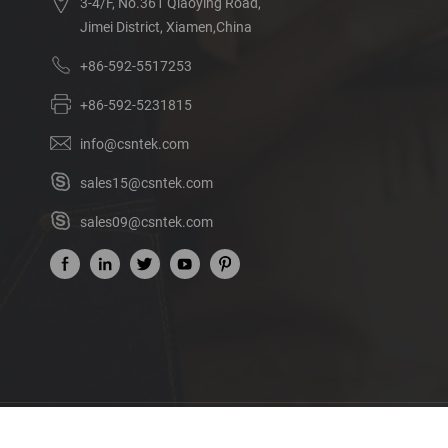
3-4/F, No.361 Qiaoying Road,
Jimei District, Xiamen,China
+86-592-5517253
+86-592-5231815
info@csntek.com
sales15@csntek.com
sales09@csntek.com
Acerca de nosotros