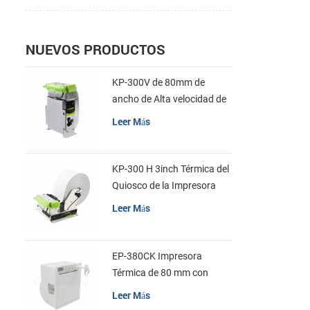
NUEVOS PRODUCTOS
KP-300V de 80mm de
ancho de Alta velocidad de
la Impresora Térmica del
Leer Más
Quiosco
KP-300 H 3inch Térmica del
Quiosco de la Impresora
Módulo de
Leer Más
EP-380CK Impresora
Térmica de 80 mm con
Bloqueo de la Tapa
Leer Más