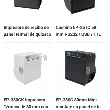
Impresora de recibo de
Cashino EP-261C 58
panel termal de quiosco
mm RS232 / USB / TTL
EP-385C 80 mm con
impresora térmica de
cortador automático
tickets de recibos de
panel integrado en el
extremo cercano con
cortador automático
EP-380CK Impresora
EP-380C 80mm Mini
Térmica de 80 mm con
montaje en panel de la