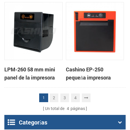
panel de la impresora
térmica de recibos
térmica con auto-
cortador
LPM-260 58 mm mini
Cashino EP-250
panel de la impresora
pequeña impresora
térmica de recibos de
térmica de recibos de 58
apoyo de la caja de
mm y 2 pulgadas con
2
3
4
1
efectivo
RS232 / USB / TTL
Un total de
4
páginas
Categorías