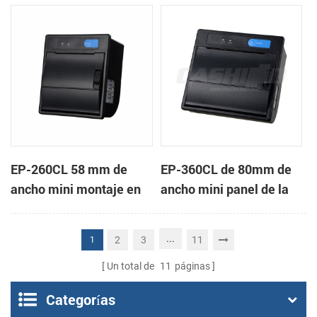
de la impresora térmica
impresora térmica de
de recibos
recibos
EP-260CL 58 mm de
EP-360CL de 80mm de
ancho mini montaje en
ancho mini panel de la
panel de la impresora
impresora térmica con
térmica con auto-
auto-cortador
...
2
3
11
1
cortador
Un total de
11
páginas
Categorías