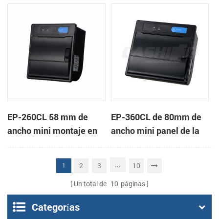
de la impresora térmica
impresora térmica de
de recibos
recibos
EP-260CL 58 mm de
EP-360CL de 80mm de
ancho mini montaje en
ancho mini panel de la
panel de la impresora
impresora térmica con
térmica con auto-
auto-cortador
...
2
3
10
1
cortador
Un total de
10
páginas
Categorías