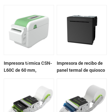
mm Impresora de
en la nube de escritorio
pulseras de escritorio
Impresora de etiquetas
Impresora térmica CSN-
Impresora de recibo de
L60C de 60 mm,
panel termal de quiosco
impresora de pulsera de
EP-385C 80 mm con
escritorio, impresora de
cortador automático
etiquetas con cortador