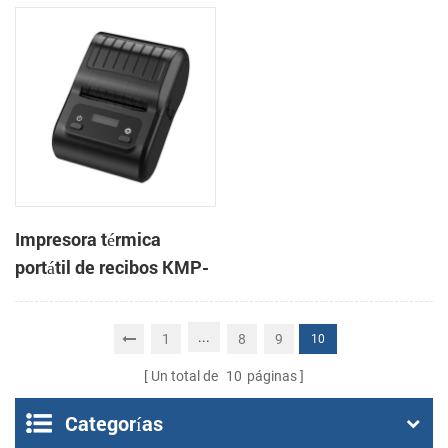
3 pulgadas, de alta
CSN-806 de 80 mm para
velocidad, para
punto de venta
sistemas POS y comida
para llevar.
Impresora térmica
portátil de recibos KMP-
200 de 58 mm con
Bluetooth y Android
...
1
8
9
10
Un total de
10
páginas
Categorías