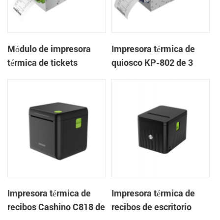
Módulo de impresora
Impresora térmica de
térmica de tickets
quiosco KP-802 de 3
integrado KP-803 de 80
pulgadas con cortador
mm para quiosco de
automático de tickets
juegos
integrado para quioscos
de apuestas
Impresora térmica de
Impresora térmica de
recibos Cashino C818 de
recibos de escritorio