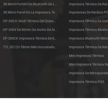
58 Móvil Portátil De Bluetooth De La Impresora Térmica De PTP-II
Impresora Térmica De Rec
58 Micro Panel De La Impresora Térmica De Recibos CSN-A1
Impresoras De Recibos P
KP-300 H 3inch Térmica Del Quiosco De La Impresora Módulo De
Impresora Térmica De Qu
KP-300V De 80mm De Ancho De Alta Velocidad De La Impresora Térmica Del Quiosco
Impresora Térmica Blueto
EP-380CK Impresora Térmica De 80 Mm Con Bloqueo De La Tapa
Impresora Bluetooth Móvi
TTL DC12V 58mm Mini Incrustado Taxi De La Impresora Térmica De Recibos
Mini Impresora Térmica
Mini Impresora Térmica 
Impresora De Micropanel
Impresora Térmica POS
Póngase en contacto con nosotros
Sitemap
XML
Blog