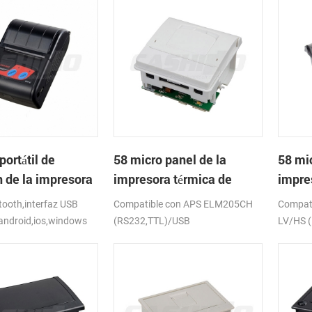
portátil de
58 micro panel de la
58 mic
h de la impresora
impresora térmica de
impre
de PTP-II
recibos CSN-A1
recib
ooth,interfaz USB
Compatible con APS ELM205CH
Compat
android,ios,windows
(RS232,TTL)/USB
LV/HS 