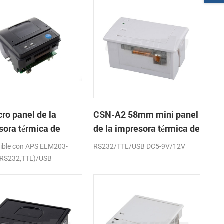
ro panel de la
CSN-A2 58mm mini panel
sora térmica de
de la impresora térmica de
os CSN-A1K
recibos
ible con APS ELM203-
RS232/TTL/USB DC5-9V/12V
(RS232,TTL)/USB