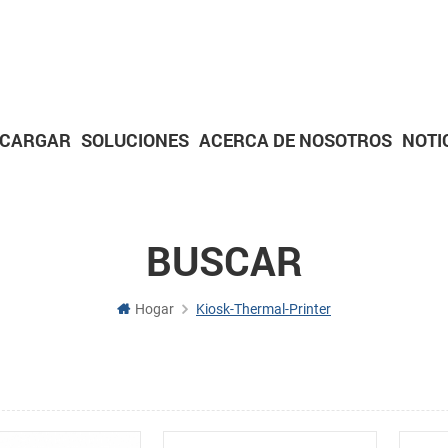
SCARGAR
SOLUCIONES
ACERCA DE NOSOTROS
NOTI
IMPRESORAS PARA QUIOSCOS
Impresoras de quiosco de 2 pulgadas
Impresoras de quiosco de 3 pulgadas
Impresoras de quiosco de 4 pulgadas
Serie de plataformas de escaneo
Serie de pistolas de escaneo
Serie de escáneres integrados
IMPRESORAS DE PANELES
Impresora de paneles de 2 pulgadas
Impresora de paneles de 3 pulgadas
Impresora de panel de 2 pulgadas con corta
Impresora de panel de 3 pulgadas con corta
Placa de controlador de impresora
BUSCAR
Hogar
Kiosk-Thermal-Printer