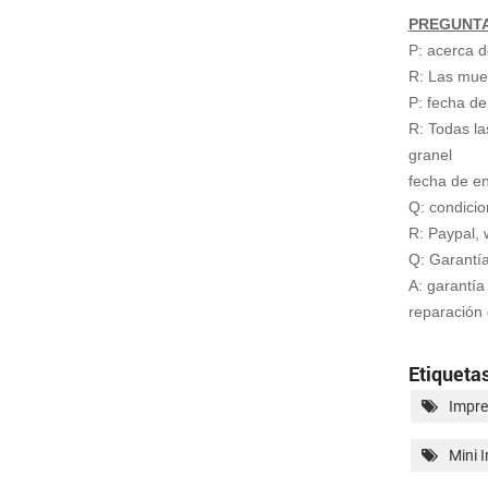
PREGUNTA
P: acerca d
R: Las mues
P: fecha de
R: Todas la
granel
fecha de e
Q: condici
R: Paypal, 
Q: Garantí
A: garantía
reparación 
Etiquetas
Impre
Mini 