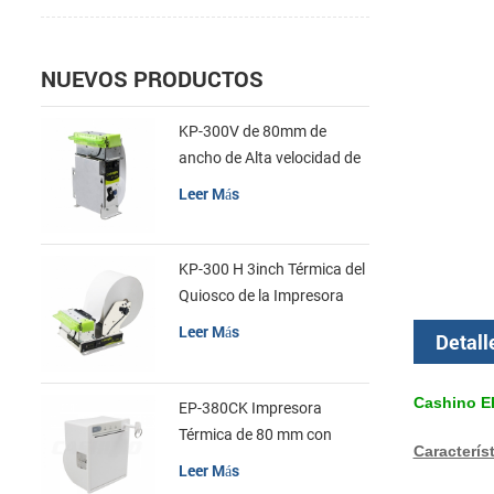
NUEVOS PRODUCTOS
KP-300V de 80mm de
ancho de Alta velocidad de
la Impresora Térmica del
Leer Más
Quiosco
KP-300 H 3inch Térmica del
Quiosco de la Impresora
Módulo de
Leer Más
Detall
Cashino EP
EP-380CK Impresora
Térmica de 80 mm con
Característ
Bloqueo de la Tapa
Leer Más