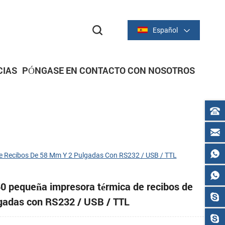
Español
CIAS
PÓNGASE EN CONTACTO CON NOSOTROS
dor
dor
IMPRESORAS DE RECIBOS
Serie térmica de 2 pulgadas/58 mm
Serie térmica de 3 pulgadas/80 mm
e Recibos De 58 Mm Y 2 Pulgadas Con RS232 / USB / TTL
0 pequeña impresora térmica de recibos de
gadas con RS232 / USB / TTL