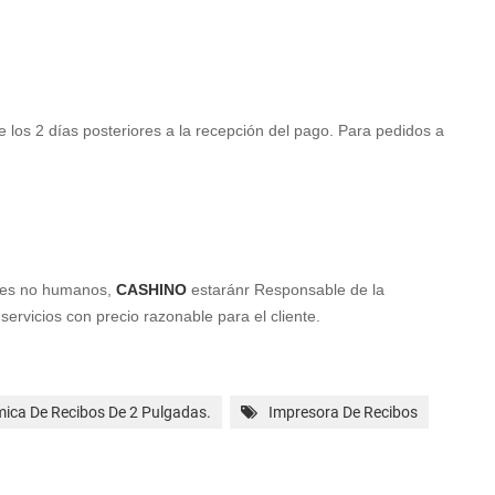
 los 2 días posteriores a la recepción del pago. Para pedidos a
ores no humanos,
CASHINO
estarán
r
Responsable de la
servicios con
precio razonable para el cliente.
ica De Recibos De 2 Pulgadas.
Impresora De Recibos