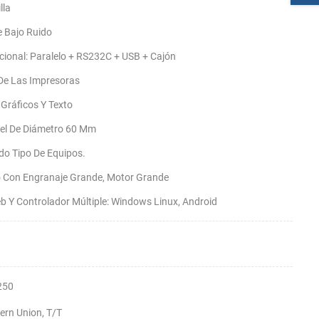
lla
e Bajo Ruido
pcional: Paralelo + RS232C + USB + Cajón
De Las Impresoras
Gráficos Y Texto
pel De Diámetro 60 Mm
do Tipo De Equipos.
o Con Engranaje Grande, Motor Grande
b Y Controlador Múltiple: Windows Linux, Android
250
ern Union, T/T