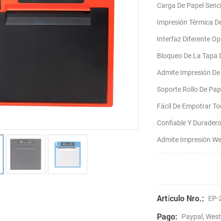
Carga De Papel Senci
Impresión Térmica D
Interfaz Diferente O
Bloqueo De La Tapa 
Admite Impresión De 
Soporte Rollo De Pa
Fácil De Empotrar To
Confiable Y Durader
Admite Impresión We
Artículo Nro.:
EP-
Pago:
Paypal, West