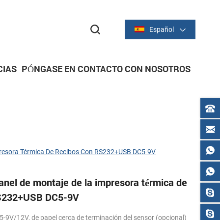
Español
CIAS
PÓNGASE EN CONTACTO CON NOSOTROS
dor
dor
IMPRESORAS DE RECIBOS
Serie térmica de 2 pulgadas/58 mm
Serie térmica de 3 pulgadas/80 mm
resora Térmica De Recibos Con RS232+USB DC5-9V
nel de montaje de la impresora térmica de
RS232+USB DC5-9V
5-9V/12V,
de papel cerca de terminación del sensor (opcional)