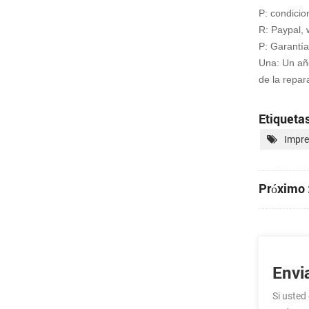
P: condici
R: Paypal, 
P: Garantía
Una: Un año
de la repar
Etiquetas
Impre
Próximo 
Envi
Si usted