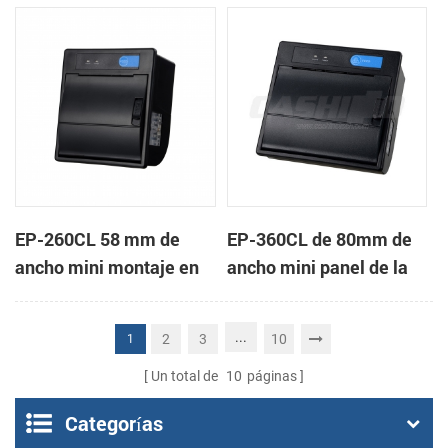
de la impresora térmica
impresora térmica de
de recibos
recibos
EP-260CL 58 mm de
EP-360CL de 80mm de
ancho mini montaje en
ancho mini panel de la
panel de la impresora
impresora térmica con
térmica con auto-
auto-cortador
...
2
3
10
1
cortador
Un total de
10
páginas
Categorías