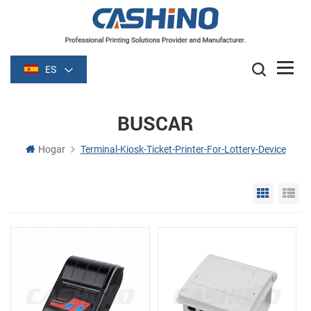
ES
BUSCAR
Hogar
Terminal-Kiosk-Ticket-Printer-For-Lottery-Device
Grid Vie
Li