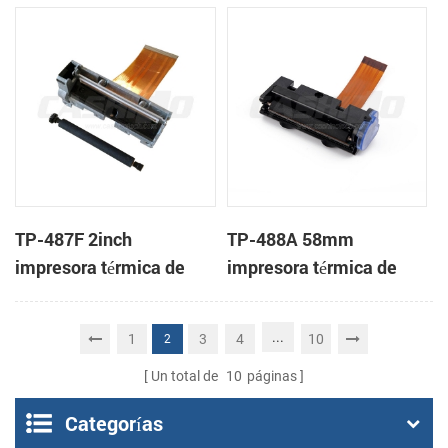
mecanismo de
cabeza
TP-487F 2inch
TP-488A 58mm
impresora térmica de
impresora térmica de
cabeza
cabeza
...
1
3
4
10
2
Un total de
10
páginas
Categorías