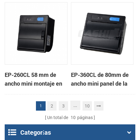
de la impresora térmica
impresora térmica de
de recibos
recibos
EP-260CL 58 mm de
EP-360CL de 80mm de
ancho mini montaje en
ancho mini panel de la
panel de la impresora
impresora térmica con
térmica con auto-
auto-cortador
...
2
3
10
1
cortador
Un total de
10
páginas
Categorías