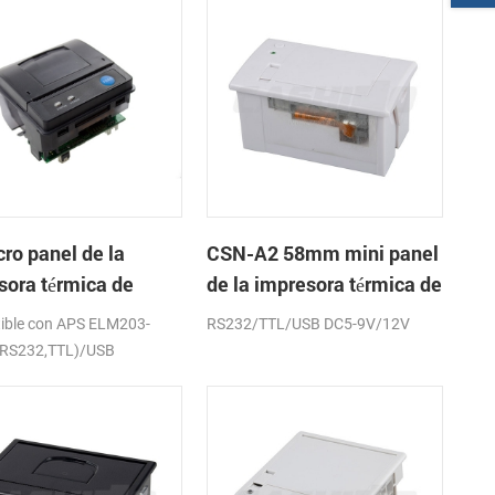
ro panel de la
CSN-A2 58mm mini panel
sora térmica de
de la impresora térmica de
os CSN-A1K
recibos
ible con APS ELM203-
RS232/TTL/USB DC5-9V/12V
(RS232,TTL)/USB