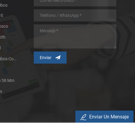
ibos
OS
iosco
oth
l
Impresora Térmica De Recibos Con Micropanel.
De 58 Mm
es
Enviar Un Mensaje
Política De Privacidad