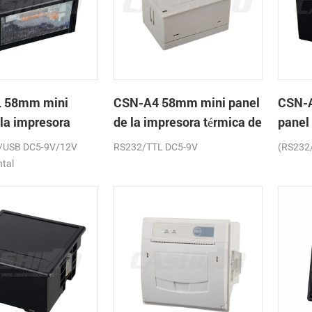
 58mm mini
CSN-A4 58mm mini panel
CSN-
 la impresora
de la impresora térmica de
panel
de recibos
recibos
térmic
/USB DC5-9V/12V
RS232/TTL DC5-9V
(RS232
ntal