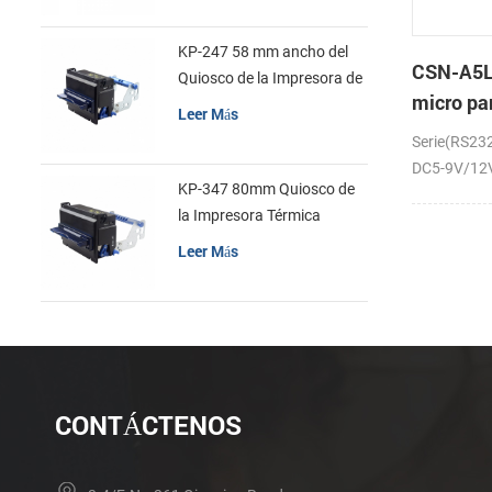
KP-247 58 mm ancho del
CSN-A5L
Quiosco de la Impresora de
micro pa
recibos
Leer Más
la impre
Serie(RS23
recibos
DC5-9V/12V;
KP-347 80mm Quiosco de
la Impresora Térmica
Leer Más
CONTÁCTENOS