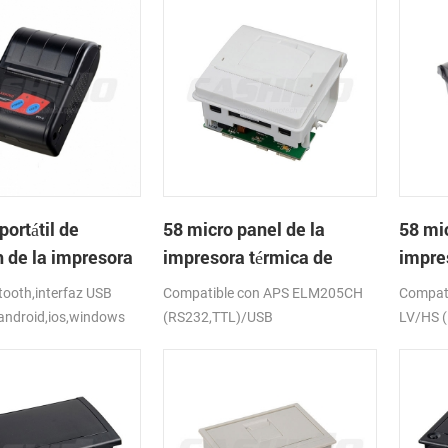
portátil de
58 micro panel de la
58 mic
h de la impresora
impresora térmica de
impre
de PTP-II
recibos CSN-A1
recib
ooth,interfaz USB
Compatible con APS ELM205CH
Compat
android,ios,windows
(RS232,TTL)/USB
LV/HS 