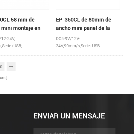
0CL 58 mm de
EP-360CL de 80mm de
 mini montaje en
ancho mini panel de la
 de la impresora
impresora térmica con
/12-24V,
DC5-9V/12V-
ca con auto-cortador
auto-cortador
,Serie+USB;
24V,90mm/s,Serie+USB
0
nas
ENVIAR UN MENSAJE