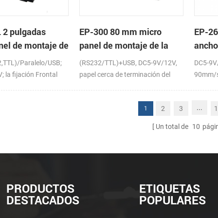
 2 pulgadas
EP-300 80 mm micro
EP-26
nel de montaje de
panel de montaje de la
ancho
sora térmica de
impresora térmica de
panel
2,TTL)/Paralelo/USB;
(RS232/TTL)+USB, DC5-9V/12V,
DC5-9V
recibos
térmi
 la fijación Frontal
papel cerca de terminación del
90mm/s
sensor (opcional)
...
2
3
1
1
Un total de
10
pági
PRODUCTOS
ETIQUETAS
DESTACADOS
POPULARES