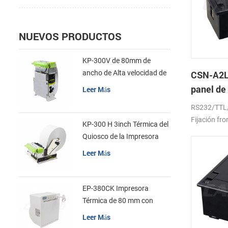
NUEVOS PRODUCTOS
KP-300V de 80mm de
ancho de Alta velocidad de
CSN-A2L
la Impresora Térmica del
panel de
Leer Más
Quiosco
térmica 
RS232/TTL
Fijación fro
KP-300 H 3inch Térmica del
Quiosco de la Impresora
Módulo de
Leer Más
EP-380CK Impresora
Térmica de 80 mm con
Bloqueo de la Tapa
Leer Más