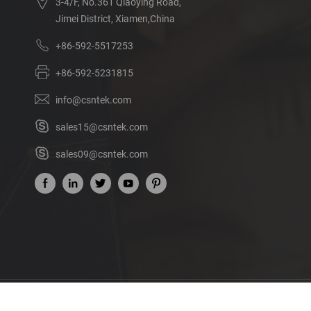
3-4/F, No.361 Qiaoying Road,
Jimei District, Xiamen,China
+86-592-5517253
+86-592-5231815
info@csntek.com
sales15@csntek.com
sales09@csntek.com
Acerca de nosotros