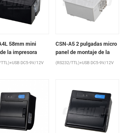
A4L 58mm mini
CSN-A5 2 pulgadas micro
 de la impresora
panel de montaje de la
a de recibos
impresora térmica de
/TTL)+USB DC5-9V/12V
(RS232/TTL)+USB DC5-9V/12V
recibos