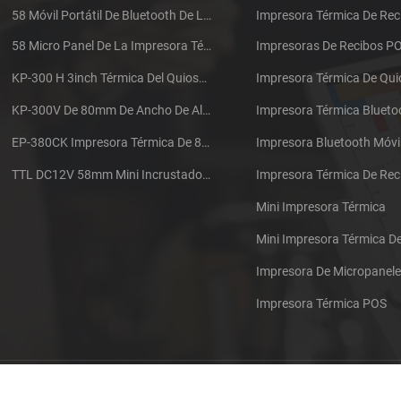
58 Móvil Portátil De Bluetooth De La Impresora Térmica De PTP-II
Impresora Térmica De Rec
58 Micro Panel De La Impresora Térmica De Recibos CSN-A1
Impresoras De Recibos P
KP-300 H 3inch Térmica Del Quiosco De La Impresora Módulo De
Impresora Térmica De Qu
KP-300V De 80mm De Ancho De Alta Velocidad De La Impresora Térmica Del Quiosco
Impresora Térmica Blueto
EP-380CK Impresora Térmica De 80 Mm Con Bloqueo De La Tapa
Impresora Bluetooth Móvi
TTL DC12V 58mm Mini Incrustado Taxi De La Impresora Térmica De Recibos
Mini Impresora Térmica
Mini Impresora Térmica 
Impresora De Micropanel
Impresora Térmica POS
Póngase en contacto con nosotros
Sitemap
XML
Blog