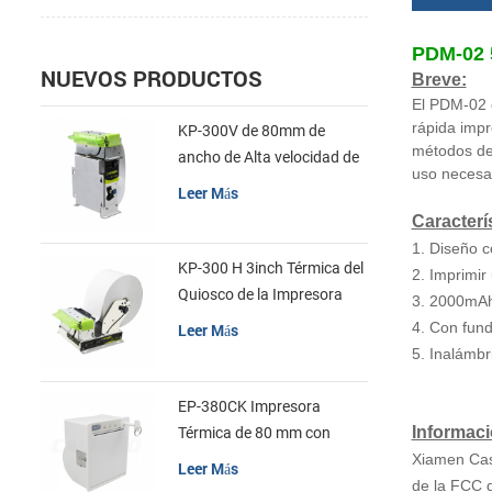
PDM-02 5
NUEVOS PRODUCTOS
Breve:
El PDM-02 
rápida impr
KP-300V de 80mm de
métodos de 
ancho de Alta velocidad de
uso necesar
la Impresora Térmica del
Leer Más
Quiosco
Caracterí
1.
Diseño c
KP-300 H 3inch Térmica del
2. Imprimir
Quiosco de la Impresora
3. 2000mAh 
Módulo de
4. Con fund
Leer Más
5. Inalámbr
EP-380CK Impresora
Informac
Térmica de 80 mm con
Bloqueo de la Tapa
Xiamen Cash
Leer Más
de la FCC d