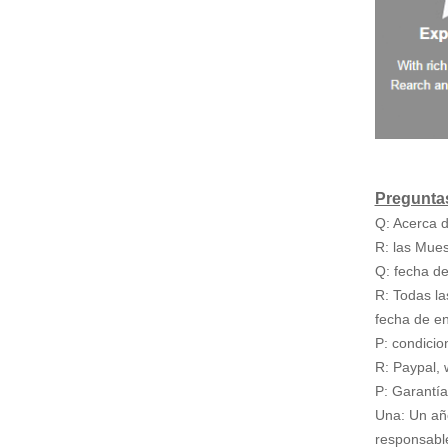
Pregunta
Q: Acerca d
R: las Mues
Q: fecha de
R: Todas la
fecha de e
P: condici
R: Paypal, 
P: Garantía
Una: Un año
responsable