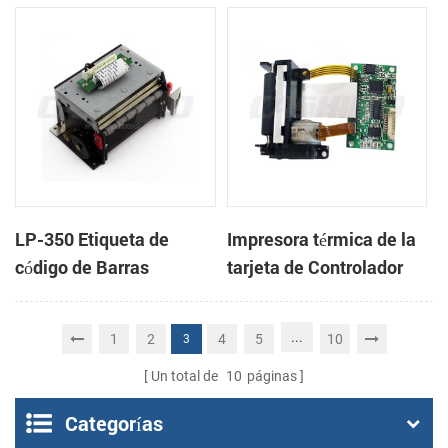
cabeza con cortador
cabeza con cortador
automático
automático
LP-350 Etiqueta de
Impresora térmica de la
código de Barras
tarjeta de Controlador
Impresora Mecanismo
DB-100
de
...
1
2
4
5
10
3
Un total de
10
páginas
Categorías