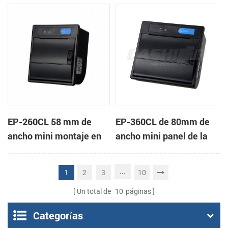
de la impresora térmica
impresora térmica de
de recibos
recibos
EP-260CL 58 mm de
EP-360CL de 80mm de
ancho mini montaje en
ancho mini panel de la
panel de la impresora
impresora térmica con
térmica con auto-
auto-cortador
...
2
3
10
1
cortador
Un total de
10
páginas
Categorías