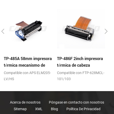
TP-485A 58mm impresora
TP-486F 2inch impresora
T
térmica mecanismo de
térmica de cabeza
t
Compatible con APS ELM205-
Compatible con FTP-628MCL-
Co
LV/HS
101/103
7
Acerca de nosotros
Póngase en contacto con nosotros
Sitemap
XML
Blog
Política De Privacidad