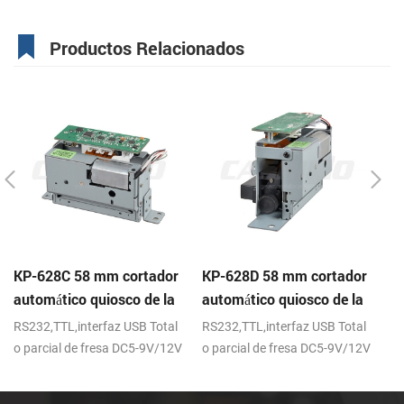
Productos Relacionados
KP-628C 58 mm cortador
KP-628D 58 mm cortador
K
automático quiosco de la
automático quiosco de la
Té
impresora térmica
impresora térmica
I
RS232,TTL,interfaz USB Total
RS232,TTL,interfaz USB Total
DC
c
o parcial de fresa DC5-9V/12V
o parcial de fresa DC5-9V/12V
in