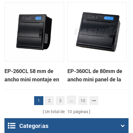
de la impresora térmica
impresora térmica de
de recibos
recibos
EP-260CL 58 mm de
EP-360CL de 80mm de
ancho mini montaje en
ancho mini panel de la
panel de la impresora
impresora térmica con
térmica con auto-
auto-cortador
...
2
3
10
1
cortador
Un total de
10
páginas
Categorías