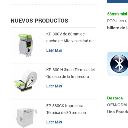
58mm mini p
NUEVOS PRODUCTOS
PTP-II es u
billete de 
KP-300V de 80mm de
ancho de Alta velocidad de
la Impresora Térmica del
Leer Más
Quiosco
KP-300 H 3inch Térmica del
Quiosco de la Impresora
Módulo de
Leer Más
Destaca
OEM/ODM 
EP-380CK Impresora
Una Parad
Térmica de 80 mm con
Bloqueo de la Tapa
Leer Más