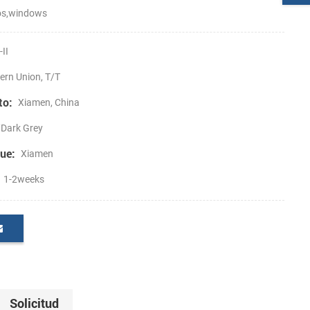
ios,windows
II
ern Union, T/T
to:
Xiamen, China
/Dark Grey
ue:
Xiamen
1-2weeks
Solicitud