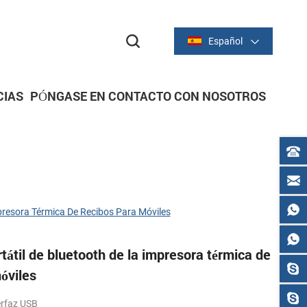
Español
CIAS
PÓNGASE EN CONTACTO CON NOSOTROS
dor
dor
IMPRESORAS DE RECIBOS
Serie térmica de 2 pulgadas/58 mm
Serie térmica de 3 pulgadas/80 mm
presora Térmica De Recibos Para Móviles
átil de bluetooth de la impresora térmica de
óviles
erfaz USB