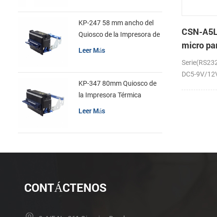
KP-247 58 mm ancho del
CSN-A5L
Quiosco de la Impresora de
micro pa
recibos
Leer Más
la impre
Serie(RS23
recibos
DC5-9V/12V;
KP-347 80mm Quiosco de
la Impresora Térmica
Leer Más
CONTÁCTENOS