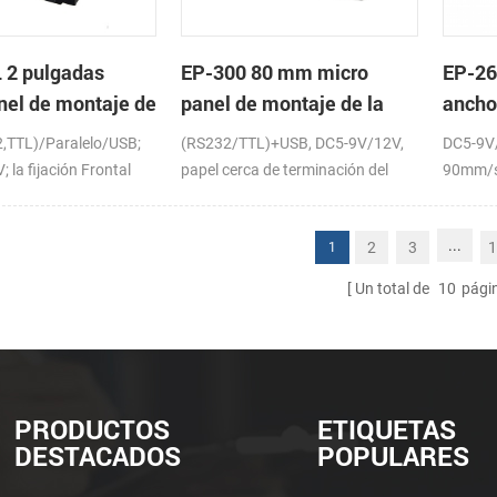
 2 pulgadas
EP-300 80 mm micro
EP-26
nel de montaje de
panel de montaje de la
ancho
sora térmica de
impresora térmica de
panel
2,TTL)/Paralelo/USB;
(RS232/TTL)+USB, DC5-9V/12V,
DC5-9V
recibos
térmi
 la fijación Frontal
papel cerca de terminación del
90mm/s
sensor (opcional)
...
2
3
1
1
Un total de
10
pági
PRODUCTOS
ETIQUETAS
DESTACADOS
POPULARES