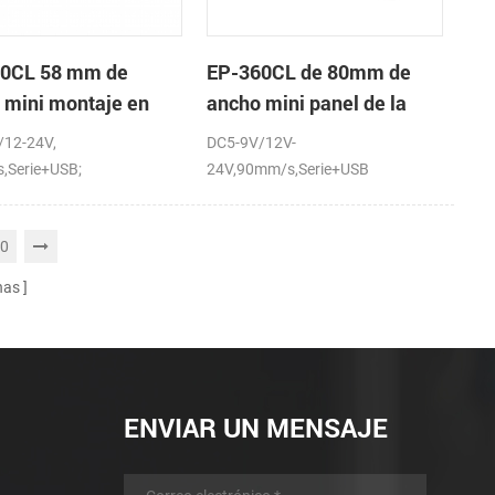
0CL 58 mm de
EP-360CL de 80mm de
 mini montaje en
ancho mini panel de la
 de la impresora
impresora térmica con
/12-24V,
DC5-9V/12V-
ca con auto-cortador
auto-cortador
,Serie+USB;
24V,90mm/s,Serie+USB
0
nas
ENVIAR UN MENSAJE