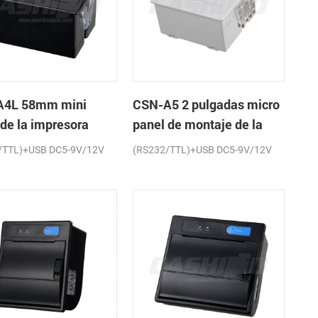
A4L 58mm mini
CSN-A5 2 pulgadas micro
 de la impresora
panel de montaje de la
a de recibos
impresora térmica de
/TTL)+USB DC5-9V/12V
(RS232/TTL)+USB DC5-9V/12V
recibos