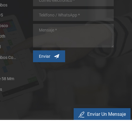
ibos
OS
iosco
oth
l
Impresora Térmica De Recibos Con Micropanel.
De 58 Mm
es
Enviar Un Mensaje
Política De Privacidad