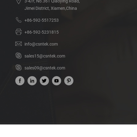
3-4/F, No.361 Qiaoying Road,
Jimei District, Xiamen,China
+86-592-5517253
+86-592-5231815
info@csntek.com
sales15@csntek.com
sales09@csntek.com
Acerca de nosotros