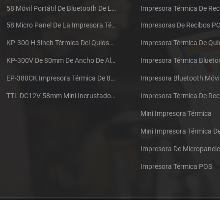
58 Móvil Portátil De Bluetooth De La Impresora Térmica De PTP-II
Impresora Térmica De Rec
58 Micro Panel De La Impresora Térmica De Recibos CSN-A1
Impresoras De Recibos P
KP-300 H 3inch Térmica Del Quiosco De La Impresora Módulo De
Impresora Térmica De Qu
KP-300V De 80mm De Ancho De Alta Velocidad De La Impresora Térmica Del Quiosco
Impresora Térmica Blueto
EP-380CK Impresora Térmica De 80 Mm Con Bloqueo De La Tapa
Impresora Bluetooth Móvi
TTL DC12V 58mm Mini Incrustado Taxi De La Impresora Térmica De Recibos
Mini Impresora Térmica
Mini Impresora Térmica 
Impresora De Micropanel
Impresora Térmica POS
Póngase en contacto con nosotros
Sitemap
XML
Blog