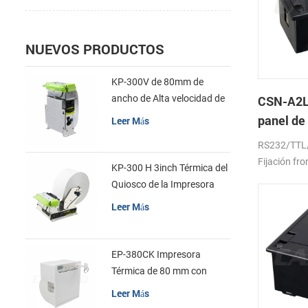
NUEVOS PRODUCTOS
KP-300V de 80mm de
ancho de Alta velocidad de
CSN-A2L
la Impresora Térmica del
panel de
Leer Más
Quiosco
térmica 
RS232/TTL
Fijación fro
KP-300 H 3inch Térmica del
Quiosco de la Impresora
Módulo de
Leer Más
EP-380CK Impresora
Térmica de 80 mm con
Bloqueo de la Tapa
Leer Más