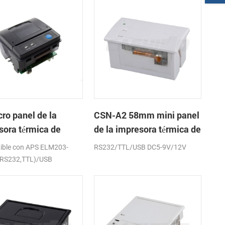
ro panel de la
CSN-A2 58mm mini panel
sora térmica de
de la impresora térmica de
os CSN-A1K
recibos
ible con APS ELM203-
RS232/TTL/USB DC5-9V/12V
(RS232,TTL)/USB