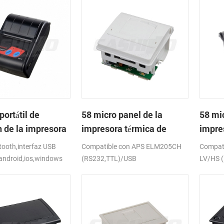
portátil de
58 micro panel de la
58 mic
h de la impresora
impresora térmica de
impre
de PTP-II
recibos CSN-A1
recib
ooth,interfaz USB
Compatible con APS ELM205CH
Compat
android,ios,windows
(RS232,TTL)/USB
LV/HS 