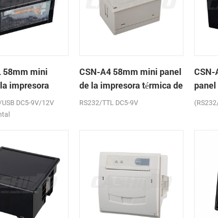
 58mm mini
CSN-A4 58mm mini panel
CSN-
 la impresora
de la impresora térmica de
panel
de recibos
recibos
térmic
/USB DC5-9V/12V
RS232/TTL DC5-9V
(RS232
ntal