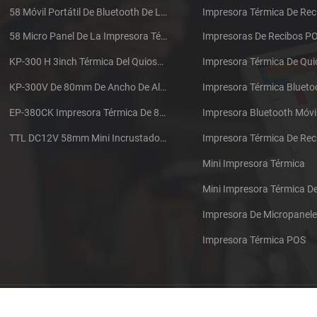
58 Móvil Portátil De Bluetooth De La Impresora Térmica De PTP-II
Impresora Térmica De Rec
58 Micro Panel De La Impresora Térmica De Recibos CSN-A1
Impresoras De Recibos P
KP-300 H 3inch Térmica Del Quiosco De La Impresora Módulo De
Impresora Térmica De Qu
KP-300V De 80mm De Ancho De Alta Velocidad De La Impresora Térmica Del Quiosco
Impresora Térmica Blueto
EP-380CK Impresora Térmica De 80 Mm Con Bloqueo De La Tapa
Impresora Bluetooth Móvi
TTL DC12V 58mm Mini Incrustado Taxi De La Impresora Térmica De Recibos
Mini Impresora Térmica
Mini Impresora Térmica 
Impresora De Micropanel
Impresora Térmica POS
Póngase en contacto con nosotros
Sitemap
XML
Blog