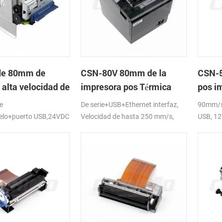
de 80mm de
CSN-80V 80mm de la
CSN-5
 alta velocidad de
impresora pos Térmica
pos i
ora térmica del
térmi
e
De serie+USB+Ethernet interfaz,
90mm/s 
lelo+puerto USB,24VDC
Velocidad de hasta 250 mm/s,
USB, 1
DC24V