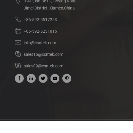
3-4/F, No.361 Qiaoying Road,
Jimei District, Xiamen,China
+86-592-5517253
+86-592-5231815
info@csntek.com
sales15@csntek.com
sales09@csntek.com
Acerca de nosotros