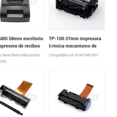
8III 58mm escritorio
TP-100 37mm impresora
mpresora de recibos
térmica mecanismo de
ca
Serie/Serie/USB+puerto
Compatible con PORIT-M100H
2VDC