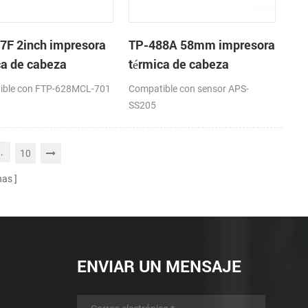
7F 2inch impresora
TP-488A 58mm impresora
ca de cabeza
térmica de cabeza
ible con FTP-628MCL-701
Compatible con sensor APS-
SS205
..
10
nas
ENVIAR UN MENSAJE