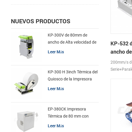
NUEVOS PRODUCTOS
KP-300V de 80mm de
ancho de Alta velocidad de
KP-532 
la Impresora Térmica del
ancho de
Leer Más
Quiosco
la impres
200mm/s d
quiosco
Serie+Para
KP-300 H 3inch Térmica del
Quiosco de la Impresora
Módulo de
Leer Más
EP-380CK Impresora
Térmica de 80 mm con
Bloqueo de la Tapa
Leer Más