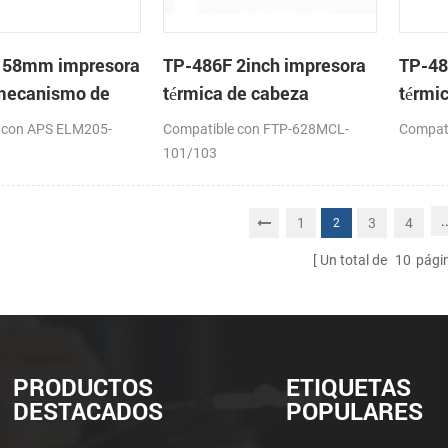
 58mm impresora
TP-486F 2inch impresora
TP-48
 mecanismo de
térmica de cabeza
térmi
 con APS ELM205-
Compatible con FTP-628MCL-
Compat
101/103
.
1
3
4
2
Un total de
10
pági
PRODUCTOS
ETIQUETAS
DESTACADOS
POPULARES