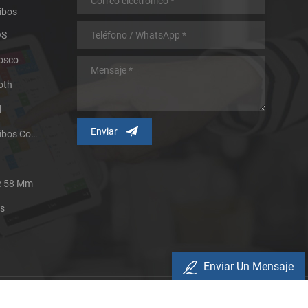
ibos
OS
iosco
oth
l
Impresora Térmica De Recibos Con Micropanel.
De 58 Mm
es
Enviar Un Mensaje
Política De Privacidad