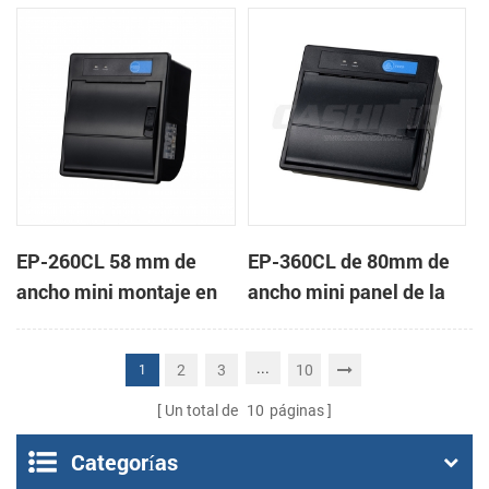
de la impresora térmica
impresora térmica de
de recibos
recibos
EP-260CL 58 mm de
EP-360CL de 80mm de
ancho mini montaje en
ancho mini panel de la
panel de la impresora
impresora térmica con
térmica con auto-
auto-cortador
...
2
3
10
1
cortador
Un total de
10
páginas
Categorías