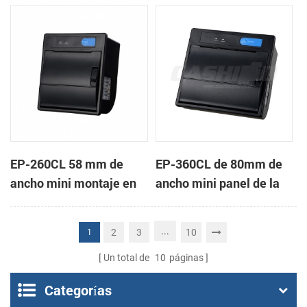
de la impresora térmica
impresora térmica de
de recibos
recibos
EP-260CL 58 mm de
EP-360CL de 80mm de
ancho mini montaje en
ancho mini panel de la
panel de la impresora
impresora térmica con
térmica con auto-
auto-cortador
...
2
3
10
1
cortador
Un total de
10
páginas
Categorías