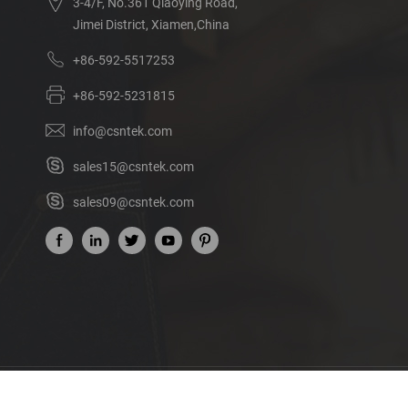
3-4/F, No.361 Qiaoying Road,
Jimei District, Xiamen,China
+86-592-5517253
+86-592-5231815
info@csntek.com
sales15@csntek.com
sales09@csntek.com
Acerca de nosotros