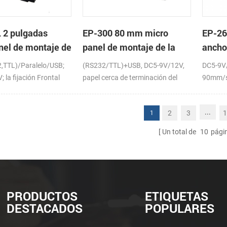
 2 pulgadas
EP-300 80 mm micro
EP-26
nel de montaje de
panel de montaje de la
ancho
sora térmica de
impresora térmica de
panel
2,TTL)/Paralelo/USB;
(RS232/TTL)+USB, DC5-9V/12V,
DC5-9V
recibos
térmi
 la fijación Frontal
papel cerca de terminación del
90mm/s
sensor (opcional)
...
2
3
1
1
Un total de
10
pági
PRODUCTOS
ETIQUETAS
DESTACADOS
POPULARES