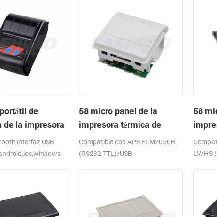
portátil de
58 micro panel de la
58 mic
h de la impresora
impresora térmica de
impre
de PTP-II
recibos CSN-A1
recib
ooth,interfaz USB
Compatible con APS ELM205CH
Compat
android,ios,windows
(RS232,TTL)/USB
LV/HS 