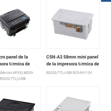
ro panel de la
CSN-A2 58mm mini panel
sora térmica de
de la impresora térmica de
os CSN-A1K
recibos
ible con APS ELM203-
RS232/TTL/USB DC5-9V/12V
(RS232,TTL)/USB