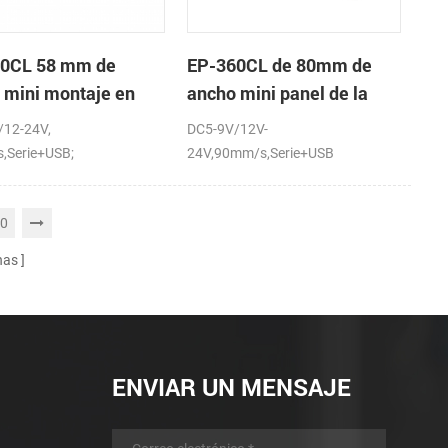
0CL 58 mm de
EP-360CL de 80mm de
 mini montaje en
ancho mini panel de la
 de la impresora
impresora térmica con
/12-24V,
DC5-9V/12V-
ca con auto-cortador
auto-cortador
,Serie+USB;
24V,90mm/s,Serie+USB
0
nas
ENVIAR UN MENSAJE