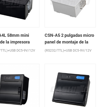
A4L 58mm mini
CSN-A5 2 pulgadas micro
 de la impresora
panel de montaje de la
a de recibos
impresora térmica de
/TTL)+USB DC5-9V/12V
(RS232/TTL)+USB DC5-9V/12V
recibos