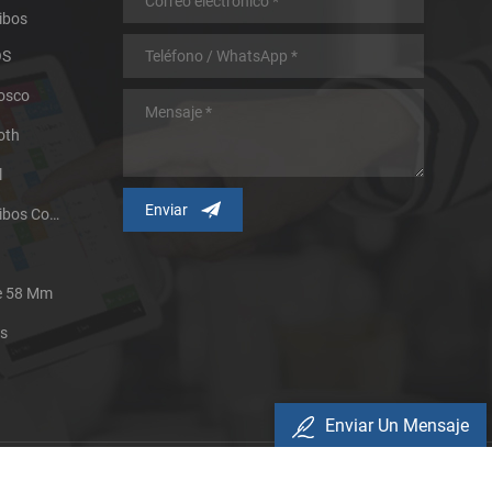
ibos
OS
iosco
oth
l
Impresora Térmica De Recibos Con Micropanel.
De 58 Mm
es
Enviar Un Mensaje
Política De Privacidad