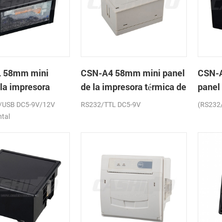
 58mm mini
CSN-A4 58mm mini panel
CSN-
 la impresora
de la impresora térmica de
panel
de recibos
recibos
térmic
/USB DC5-9V/12V
RS232/TTL DC5-9V
(RS232
ntal