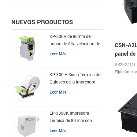
NUEVOS PRODUCTOS
KP-300V de 80mm de
ancho de Alta velocidad de
CSN-A2L
la Impresora Térmica del
panel de
Leer Más
Quiosco
térmica 
RS232/TTL
Fijación fro
KP-300 H 3inch Térmica del
Quiosco de la Impresora
Módulo de
Leer Más
EP-380CK Impresora
Térmica de 80 mm con
Bloqueo de la Tapa
Leer Más