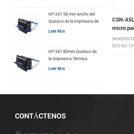
KP-247 58 mm ancho del
CSN-A5L
Quiosco de la Impresora de
micro pa
recibos
Leer Más
la impre
Serie(RS23
recibos
DC5-9V/12V;
KP-347 80mm Quiosco de
la Impresora Térmica
Leer Más
CONTÁCTENOS