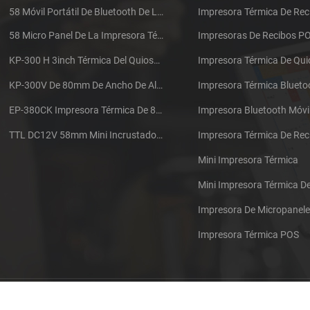
58 Móvil Portátil De Bluetooth De La Impresora Térmica De PTP-II
Impresora Térmica De Rec
58 Micro Panel De La Impresora Térmica De Recibos CSN-A1
Impresoras De Recibos P
KP-300 H 3inch Térmica Del Quiosco De La Impresora Módulo De
Impresora Térmica De Qu
KP-300V De 80mm De Ancho De Alta Velocidad De La Impresora Térmica Del Quiosco
Impresora Térmica Blueto
EP-380CK Impresora Térmica De 80 Mm Con Bloqueo De La Tapa
Impresora Bluetooth Móvi
TTL DC12V 58mm Mini Incrustado Taxi De La Impresora Térmica De Recibos
Mini Impresora Térmica
Mini Impresora Térmica 
Impresora De Micropanel
Impresora Térmica POS
Póngase en contacto con nosotros
Sitemap
XML
Blog