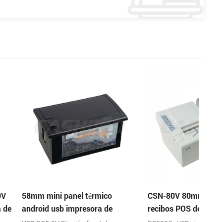
nel térmico
CSN-80V 80mm Térmica de
TP-0
impresora de
recibos POS de la Impresora en
impr
la página de soporte en el modo
de