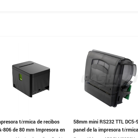
recibos
58mm mini RS232 TTL DC5-9V
58mm mini pa
resora en
panel de la impresora térmica de
android usb 
recibos
recibos