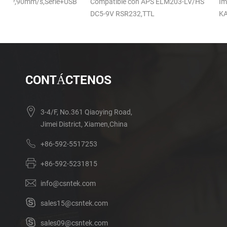
SB
Compatible con APS ELM203-LV/HS
Impresora térmica de rec
DC5-9V RSR232,TTL
KA-806 Impresora en la 
escritorio 200 mm/s DC
USB tipo B+LAN
CONTÁCTENOS
3-4/F, No.361 Qiaoying Road,
Jimei District, Xiamen,China
+86-592-5517253
+86-592-5231815
info@csntek.com
sales15@csntek.com
sales09@csntek.com