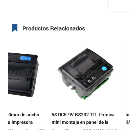
Productos Relacionados
58 DC5-9V RS232 TTL térmica
Impresora térmica de 
mini montaje en panel de la
KA-806 de 80 mm Imp
impresora de recibos
la nube de escritorio