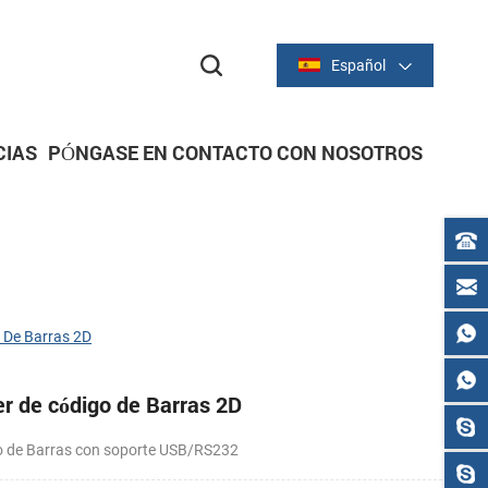
Español
CIAS
PÓNGASE EN CONTACTO CON NOSOTROS
dor
dor
IMPRESORAS DE RECIBOS
Serie térmica de 2 pulgadas/58 mm
Serie térmica de 3 pulgadas/80 mm
 De Barras 2D
r de código de Barras 2D
o de Barras con soporte USB/RS232