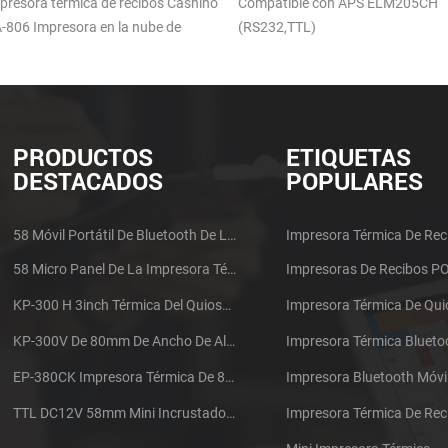
ibos Cashino
Compatible con APS ELM205CH
USB DC5-9V Fija
nube de
(RS232,TTL)
24V/1.5A
PRODUCTOS
ETIQUETAS
DESTACADOS
POPULARES
58 Móvil Portátil De Bluetooth De La Impresora Térmica De PTP-II
Impresora Térmica De Rec
58 Micro Panel De La Impresora Térmica De Recibos CSN-A1
Impresoras De Recibos P
KP-300 H 3inch Térmica Del Quiosco De La Impresora Módulo De
Impresora Térmica De Qu
KP-300V De 80mm De Ancho De Alta Velocidad De La Impresora Térmica Del Quiosco
Impresora Térmica Blueto
EP-380CK Impresora Térmica De 80 Mm Con Bloqueo De La Tapa
Impresora Bluetooth Móvi
TTL DC12V 58mm Mini Incrustado Taxi De La Impresora Térmica De Recibos