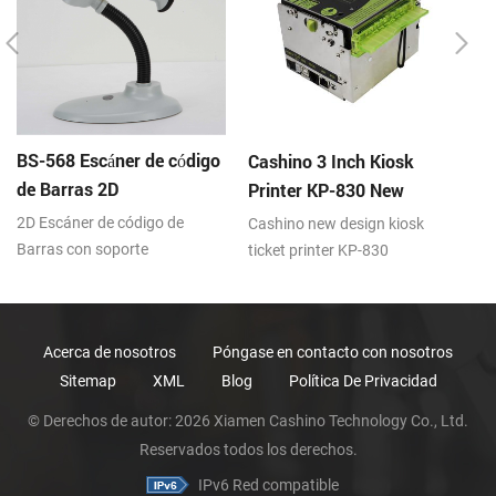
BS-568 Escáner de código
Cashino 3 Inch Kiosk
K
de Barras 2D
Printer KP-830 New
Q
Design Thermal Ticket
de
2D Escáner de código de
Cashino new design kiosk
DC
Printer for Self-Service
Barras con soporte
ticket printer KP-830
US
Machine
USB/RS232
DC24V,2A 200mm/s
Acerca de nosotros
Póngase en contacto con nosotros
Sitemap
XML
Blog
Política De Privacidad
© Derechos de autor: 2026 Xiamen Cashino Technology Co., Ltd.
Reservados todos los derechos.
IPv6 Red compatible