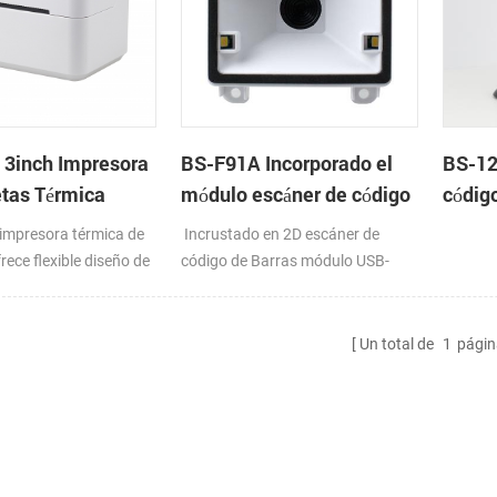
3inch Impresora
BS-F91A Incorporado el
BS-12
etas Térmica
módulo escáner de código
códig
de Barras 2D
impresora térmica de
Incrustado en 2D escáner de
rece flexible diseño de
código de Barras módulo USB-
espacio. con 127 mm
HID/RS232/USB VCOM/PS2
 rápida velocidad de
la detección
Un total de
1
págin
 la calibración de los
comunicación,
a-menos cabezal de
el rodillo de repuesto.
o de los medios de