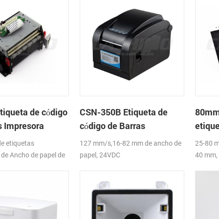
tiqueta de código
CSN-350B Etiqueta de
80mm 
s Impresora
código de Barras
etiqu
mo de
Impresora Térmica
barra
e etiquetas
127 mm/s,16-82 mm de ancho de
25-80 m
de Ancho de papel de
papel, 24VDC
40 mm, 
diámetr
Etiquet
CE,FCC