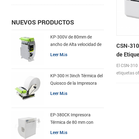
NUEVOS PRODUCTOS
KP-300V de 80mm de
ancho de Alta velocidad de
CSN-310 
la Impresora Térmica del
de Etiqu
Leer Más
Quiosco
Directa
El CSN-310 
etiquetas of
KP-300 H 3inch Térmica del
ahorro de 
Quiosco de la Impresora
por segundo
Módulo de
Leer Más
impresión, 
automática y
medios de 
EP-380CK Impresora
herramient
Térmica de 80 mm con
impresión y 
Bloqueo de la Tapa
Leer Más
Con el apoy