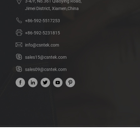
3-4/F, No.361 Qiaoying Road,
Jimei District, Xiamen,China
+86-592-5517253
+86-592-5231815
info@csntek.com
sales15@csntek.com
sales09@csntek.com
Acerca de nosotros