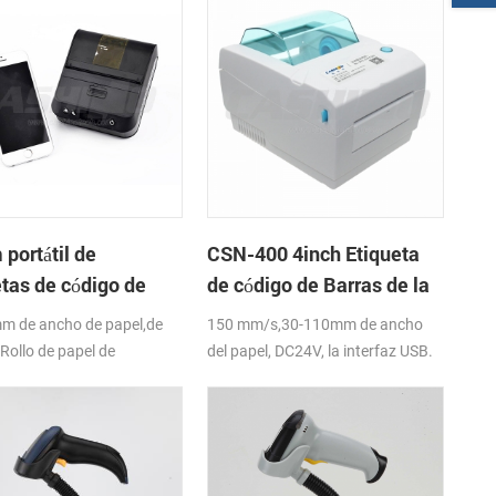
portátil de
CSN-400 4inch Etiqueta
etas de código de
de código de Barras de la
s impresora térmica
Impresora
m de ancho de papel,de
150 mm/s,30-110mm de ancho
Rollo de papel de
del papel, DC24V, la interfaz USB.
o(O. D),USB+Bluetooth,K-
a de la APLICACIÓN;