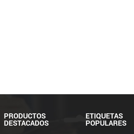
ón con una anchura de
, el CSN-310 es ideal
s aplicaciones
PRODUCTOS
ETIQUETAS
DESTACADOS
POPULARES