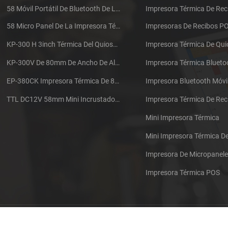
58 Móvil Portátil De Bluetooth De La Impresora Térmica De PTP-II
Impresora Térmica De Rec
58 Micro Panel De La Impresora Térmica De Recibos CSN-A1
Impresoras De Recibos P
KP-300 H 3inch Térmica Del Quiosco De La Impresora Módulo De
Impresora Térmica De Qu
KP-300V De 80mm De Ancho De Alta Velocidad De La Impresora Térmica Del Quiosco
Impresora Térmica Blueto
EP-380CK Impresora Térmica De 80 Mm Con Bloqueo De La Tapa
Impresora Bluetooth Móvi
TTL DC12V 58mm Mini Incrustado Taxi De La Impresora Térmica De Recibos
Mini Impresora Térmica
Mini Impresora Térmica 
Impresora De Micropanel
Impresora Térmica POS
Póngase en contacto con nosotros
Sitemap
XML
Blog