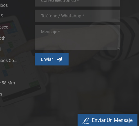
ibos
OS
iosco
oth
l
Impresora Térmica De Recibos Con Micropanel.
De 58 Mm
es
Enviar Un Mensaje
Política De Privacidad