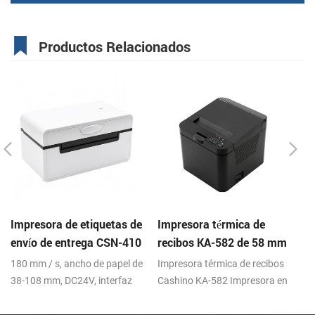
Productos Relacionados
Impresora de etiquetas de
Impresora térmica de
K
envío de entrega CSN-410
recibos KA-582 de 58 mm
au
4inch 4x6 fedex UPS
Impresora en la nube de
pr
180 mm / s, ancho de papel de
Impresora térmica de recibos
25
escritorio
38-108 mm, DC24V, interfaz
Cashino KA-582 Impresora en
cu
USB.
la nube de escritorio 100
R
mm/s DC12V
in